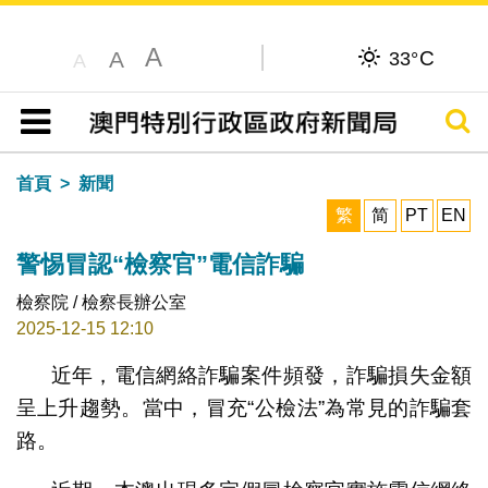
A
C
A
33°
A
搜尋
目錄
首頁
新聞
繁
简
PT
EN
警惕冒認“檢察官”電信詐騙
檢察院 / 檢察長辦公室
2025-12-15 12:10
近年，電信網絡詐騙案件頻發，詐騙損失金額
呈上升趨勢。當中，冒充“公檢法”為常見的詐騙套
路。