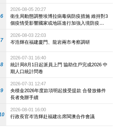
2026-08-05 20:27
6
衛生局動態調整埃博拉病毒病防疫措施 維持對3
個疫情受影響國家或地區進行加強入境防疫措
施
2026-08-03 22:03
7
岑浩輝在福建廈門、龍岩兩市考察調研
2026-07-31 16:40
8
統計局8月1日起派員上門 協助住戶完成2026 中
期人口統計問卷
2026-07-31 12:47
9
央積金2026年度款項明起接受提款 合發放條件
長者免辦手續
2026-08-01 16:00
10
行政長官岑浩輝赴福建出席閩澳合作會議