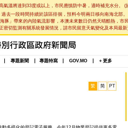
將達到33度或以上，市民應慎防中暑，適時補充水分。 (於 202
，過去一段時間持續於該區徘徊，預料今明兩日移向南海北部。
海豚」帶來的內陸氣流影響，本澳未來數日仍然天晴酷熱，市
切監測有關系統發展情況，請市民留意天氣變化及本局最新資訊。(於 
專題新聞
專題特寫
GOV.MO
+ 更多
繁
简
PT
推動多樣化的登記電子服務，今年12月物業登記提供更多電