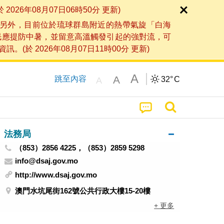
6年08月07日06時50分 更新)
另外，目前位於琉球群島附近的熱帶氣旋「白海
民應提防中暑，並留意高溫觸發引起的強對流，可
2026年08月07日11時00分 更新)
A
A
跳至內容
32°
C
A
法務局
（853）2856 4225，（853）2859 5298
info@dsaj.gov.mo
http://www.dsaj.gov.mo
澳門水坑尾街162號公共行政大樓15-20樓
+ 更多