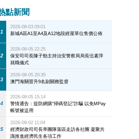
熱點新聞
2026-08-03 09:01
1
新城A區A1至A4及A12地段經屋單位售價公佈
2026-08-05 22:25
2
保安司司長陳子勁主持治安警察局局長伍素萍
就職儀式
2026-08-05 20:35
3
澳門海關晉升9名副關務監督
2026-08-05 15:14
4
警情通告：提防網購“掃碼登記”詐騙 以免MPay
帳號被盜用
2026-08-02 11:04
5
經濟財政司司長率團隊落區走訪各社團 凝聚共
識推進經濟民生各項工作