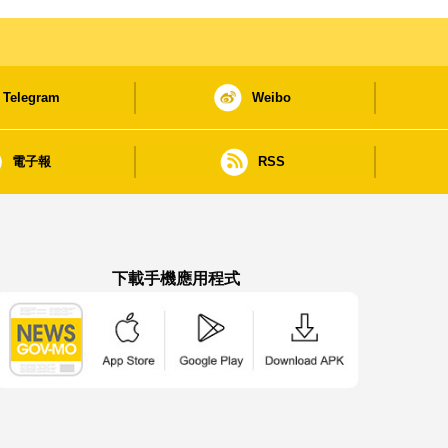
Telegram
Weibo
電子報
RSS
下載手機應用程式
澳門政府新聞 APP - App Store 下載
澳門政府新聞 APP - Google Pla
澳門政府新聞 APP -