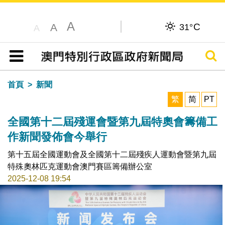
A
C
A
31°
A
搜尋
目錄
首頁
新聞
繁
简
PT
全國第十二屆殘運會暨第九屆特奧會籌備工
作新聞發佈會今舉行
第十五屆全國運動會及全國第十二屆殘疾人運動會暨第九屆
特殊奧林匹克運動會澳門賽區籌備辦公室
2025-12-08 19:54