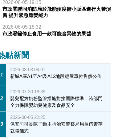
2026-08-05 19:15
市政署聯同消防局於飛能便度街小販區進行火警演
習 提升緊急應變能力
2026-08-05 18:32
市政署籲停止食用一款可能含異物的果醬
熱點新聞
2026-08-03 09:01
1
新城A區A1至A4及A12地段經屋單位售價公佈
2026-07-30 18:39
2
嬰兒配方奶粉監管措施對接國際標準 跨部門
全力保障嬰幼兒健康及食品安全
2026-08-05 22:25
3
保安司司長陳子勁主持治安警察局局長伍素萍
就職儀式