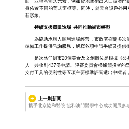
面，並增添葡式元素，例如於地堡街出入口設澳門
身佈置不同的葡式窗框等。同時，於天台設戶外用
新形象。
持
續
支
援
攤販進場
共同推動街市轉型
為協助承租人順利進場經營，市政署召開多次
準備工作提供諮詢服務，解釋各項申請手續及提供
是次氹仔街市20個美食及文創攤位是根據《
人，共收到437份申請。評審委員會根據競投者
支付工具的便利性等五項主要標準評審選出中標者
上一則新聞
攜手北京協和醫院 協和澳門醫學中心成功開展多