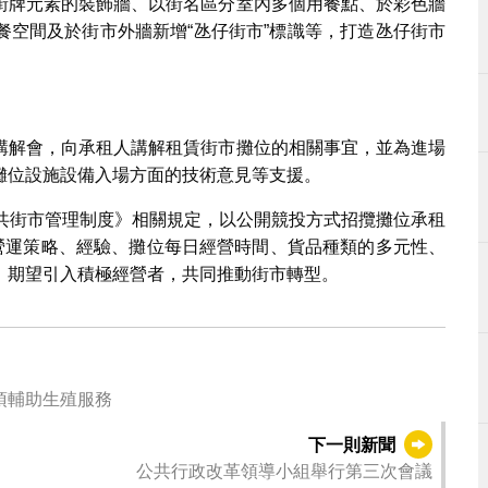
街牌元素的裝飾牆、以街名區分室內多個用餐點、於彩色牆
餐空間及於街市外牆新增“氹仔街市”標識等，打造氹仔街市
講解會，向承租人講解租賃街市攤位的相關事宜，並為進場
攤位設施設備入場方面的技術意見等支援。
公共街市管理制度》相關規定，以公開競投方式招攬攤位承租
的營運策略、經驗、攤位每日經營時間、貨品種類的多元性、
，期望引入積極經營者，共同推動街市轉型。
項輔助生殖服務
下一則新聞
公共行政改革領導小組舉行第三次會議