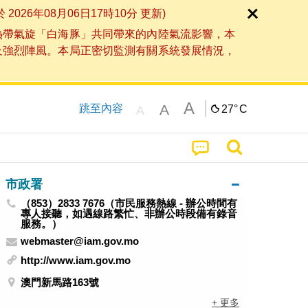
6年08月06日17時10分 更新)
熱帶氣旋「白海豚」共同帶來的內陸氣流影響，本
及強烈陣風。本局正密切監測有關系統發展情況，
A
A
跳至內容
27°
C
A
市政署
（853）2833 7676（市民服務熱線 - 辦公時間有
專人接聽，如遇線路繁忙、非辦公時段備有錄音
服務。）
webmaster@iam.gov.mo
http://www.iam.gov.mo
澳門新馬路163號
+ 更多