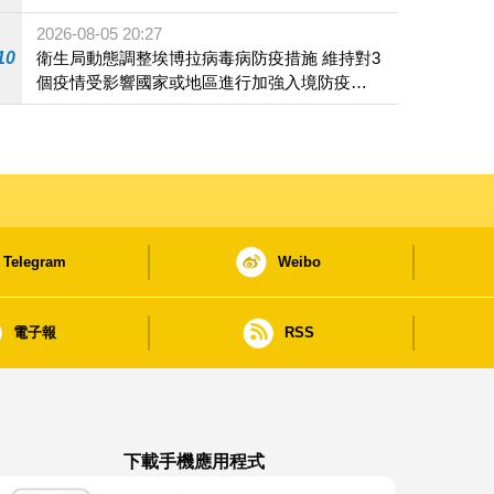
2026-08-05 20:27
10
衛生局動態調整埃博拉病毒病防疫措施 維持對3
個疫情受影響國家或地區進行加強入境防疫措
施
Telegram
Weibo
電子報
RSS
下載手機應用程式
澳門政府新聞 APP - App Store 下載
澳門政府新聞 APP - Google Pla
澳門政府新聞 APP -