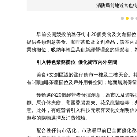
消防局前地近官也
1
2
3
早前公開競投的氹仔街市20個美食及文創攤位
提供各類創意美食、咖啡茶飲及文創產品，設室內
業務攤位，吸納年輕且具創新經營理念的經營者，
引入特色業務攤位
優化街市
內外
空間
美食+文創區設於氹仔街市一樓及二樓天台。
有1個咖啡茶座攤位及戶外用餐空間；地面層則保
獲甄選的20個經營者發揮創意，為市民及遊
麵、馬介休夾餅、葡國香腸窩夫、花朵龍鬚糖等；
意。此外，有經營者引入科技元素客製化文創明信
遊客的購物選擇及消費體驗。
配合氹仔街市活化，市政署早前已全面優化氹