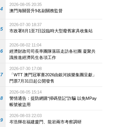
2026-08-05 20:35
4
澳門海關晉升9名副關務監督
2026-07-30 18:37
5
市政署8月1至7日設臨時大型廢舊家具收集站
2026-08-02 11:04
6
經濟財政司司長率團隊落區走訪各社團 凝聚共
識推進經濟民生各項工作
2026-07-30 17:08
7
「WTT 澳門冠軍賽2026由銀河娛樂集團呈獻」
門票7月31日起公開發售
2026-08-05 15:14
8
警情通告：提防網購“掃碼登記”詐騙 以免MPay
帳號被盜用
2026-08-03 22:03
9
岑浩輝在福建廈門、龍岩兩市考察調研