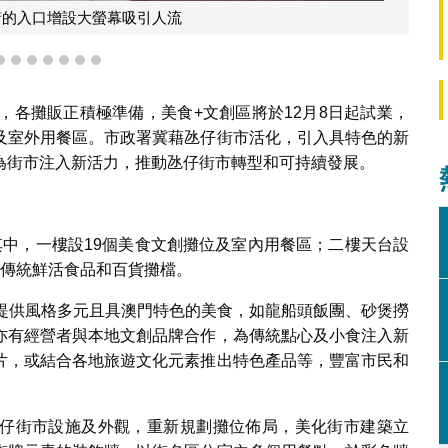
街的入口增設大螢幕吸引人流
4
5
6
7
8
9
10
，各攤販正積極準備，美食+文創區將於12月8日起試業，
及室外用餐區。市政署冀藉氹仔街市活化，引入具特色的新
為街市注入新活力，推動氹仔街市轉型和可持續發展。
其中，一樓設19個美食文創攤位及室內用餐區；二樓天台設
留傳統鮮活食品和百貨攤檔。
客提供風格多元且具澳門特色的美食，如龍船頭飯團、砂煲撈
亦有經營者與本地文創品牌合作，為傳統點心及小食注入新
片，或結合各地旅遊文化元素推出特色產品等，豐富市民和
仔街市設施及外觀，重新規劃攤位佈局，美化街市建築立