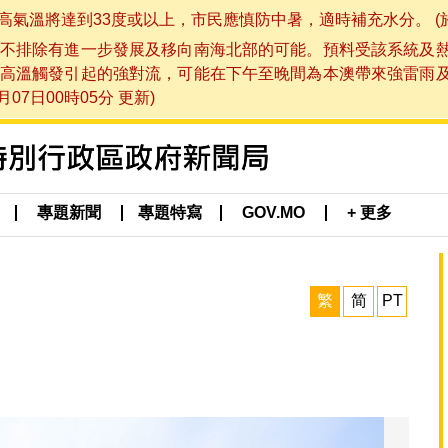
將達到33度或以上，市民應慎防中暑，適時補充水分。 (於 202
不排除有進一步發展及移向南海北部的可能。預料受該系統及
高溫觸發引起的強對流，可能在下午至晚間為本澳帶來強雷雨
07日00時05分 更新)
專題新聞
專題特寫
GOV.MO
+ 更多
繁
简
PT