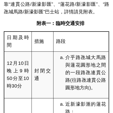
靠“連貫公路/新濠影匯”、“蓮花路/新濠影匯”、“路
氹城馬路/新濠影匯”巴士站，詳情請見附表。
附表一︰臨時交通安排
日期及時
措施
路段
間
介乎路氹城大馬路
12月10日
與蓮花圓形地之間
晚上9時
封閉交
的一段路氹連貫公
50分至10
通
路(往路氹連貫公路
時30分
圓形地方向)。
近新濠影滙的蓮花
路；