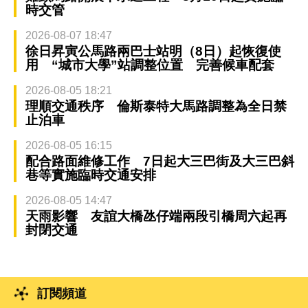
時交管
2026-08-07 18:47
徐日昇寅公馬路兩巴士站明（8日）起恢復使
用 “城市大學”站調整位置 完善候車配套
2026-08-05 18:21
理順交通秩序 倫斯泰特大馬路調整為全日禁
止泊車
2026-08-05 16:15
配合路面維修工作 7日起大三巴街及大三巴斜
巷等實施臨時交通安排
2026-08-05 14:47
天雨影響 友誼大橋氹仔端兩段引橋周六起再
封閉交通
訂閱頻道