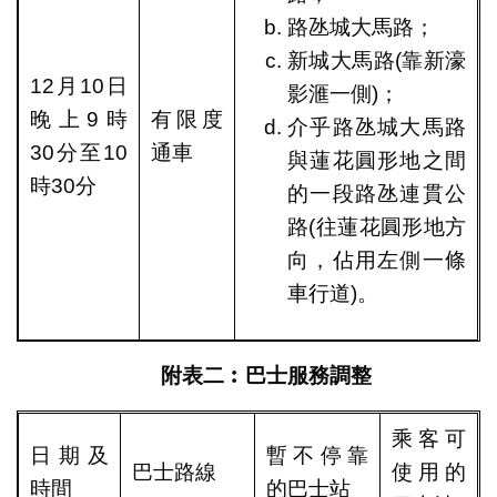
路氹城大馬路；
新城大馬路(靠新濠
12月10日
影滙一側)；
晚上9時
有限度
介乎路氹城大馬路
30分至10
通車
與蓮花圓形地之間
時30分
的一段路氹連貫公
路(往蓮花圓形地方
向，佔用左側一條
車行道)。
附表二︰巴士服務調整
乘客可
日期及
暫不停靠
巴士路線
使用的
時間
的巴士站