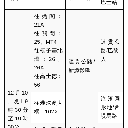
巴士站
往媽閣：
21A
往關閘：
25、MT4
連貫公
往筷子基北
路/巴黎
灣：26、
人
連貫公路/
26A
新濠影匯
往高士德：
56
12月10
海濱圓
日晚上9
往港珠澳大
形地/西
時30分
橋：102X
堤馬路
至10時
30分