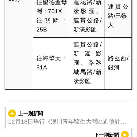
往望德聖母
蓮花路/新
連貫公
灣：701X
濠影匯、
路/巴黎
往關閘：
連貫公路/
人
25B
新濠影匯
連貫公路/
新濠影
往海擎天：
路氹西/
匯、路氹
51A
銀河
城馬路/新
濠影匯
上一則新聞
12月18日舉行《澳門青年醫生大灣區進修計
劃》講解會 該進修計劃於12月19日起正式接受
下一則新聞