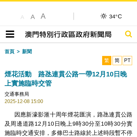
A
C
A
34°
A
搜尋
目錄
首頁
新聞
繁
简
PT
煙花活動 路氹連貫公路一帶12月10日晚
上實施臨時交管
交通事務局
2025-12-08 15:00
因應新濠影滙十周年煙花匯演，路氹連貫公路
及周邊道路12月10日晚上9時30分至10時30分實
施臨時交通安排，多條巴士路線於上述時段暫不停