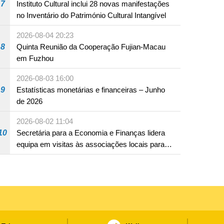
7
Instituto Cultural inclui 28 novas manifestações
no Inventário do Património Cultural Intangível
2026-08-04 20:23
8
Quinta Reunião da Cooperação Fujian-Macau
em Fuzhou
2026-08-03 16:00
9
Estatísticas monetárias e financeiras – Junho
de 2026
2026-08-02 11:04
10
Secretária para a Economia e Finanças lidera
equipa em visitas às associações locais para
consolidar consensos e promover os trabalhos
nas áreas económica e social