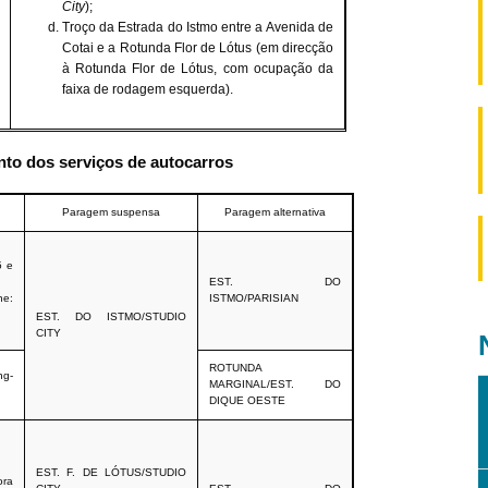
City
);
Troço da Estrada do Istmo entre a Avenida de
Cotai e a Rotunda Flor de Lótus (em direcção
à Rotunda Flor de Lótus, com ocupação da
faixa de rodagem esquerda).
nto dos serviços de autocarros
Paragem suspensa
Paragem alternativa
5 e
EST. DO
ne:
ISTMO/PARISIAN
EST. DO ISTMO/STUDIO
CITY
ROTUNDA
g-
MARGINAL/EST. DO
DIQUE OESTE
EST. F. DE LÓTUS/STUDIO
ora