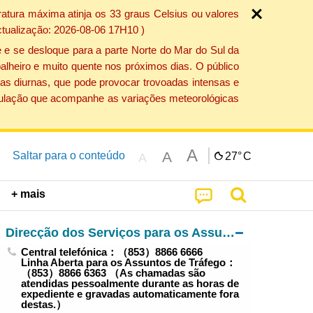
atura máxima atinja os 33 graus Celsius ou valores
ctualização: 2026-08-06 17H10 )
 e se desloque para a parte Norte do Mar do Sul da
alheiro e muito quente nos próximos dias. O público
as diurnas, que pode provocar trovoadas intensas e
população que acompanhe as variações meteorológicas
A
A
Saltar para o conteúdo
27°
C
A
+ mais
Direcção dos Serviços para os Assuntos de Tráfego
Central telefónica：（853）8866 6666
Linha Aberta para os Assuntos de Tráfego：
（853）8866 6363 （As chamadas são
atendidas pessoalmente durante as horas de
expediente e gravadas automaticamente fora
destas.）