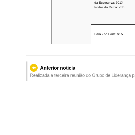
da Esperança: 701X
Portas do Cerco: 25B
Para
The Praia
: 51A
Anterior notícia
Realizada a terceira reunião do Grupo de Lideranç
Hengqin