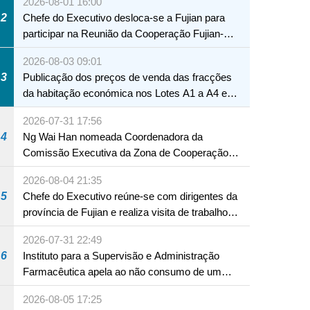
2026-08-01 16:00
2
Chefe do Executivo desloca-se a Fujian para
participar na Reunião da Cooperação Fujian-
Macau
2026-08-03 09:01
3
Publicação dos preços de venda das fracções
da habitação económica nos Lotes A1 a A4 e
A12 da Zona A dos Novos Aterros
2026-07-31 17:56
4
Ng Wai Han nomeada Coordenadora da
Comissão Executiva da Zona de Cooperação
Aprofundada entre Guangdong e Macau em
2026-08-04 21:35
Hengqin
5
Chefe do Executivo reúne-se com dirigentes da
província de Fujian e realiza visita de trabalho
em Fuzhou
2026-07-31 22:49
6
Instituto para a Supervisão e Administração
Farmacêutica apela ao não consumo de um
produto com substâncias medicamentosas
2026-08-05 17:25
ocidentais