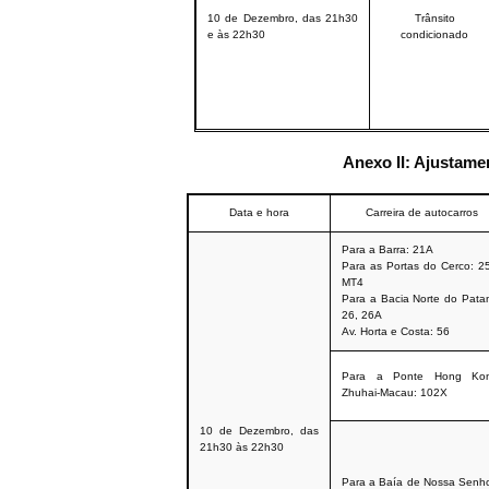
10 de Dezembro, das 21h30
Trânsito
e às 22h30
condicionado
Anexo II: Ajustame
Data e hora
Carreira de autocarros
Para a Barra: 21A
Para as Portas do Cerco: 2
MT4
Para a Bacia Norte do Pata
26, 26A
Av. Horta e Costa: 56
Para a Ponte Hong Kon
Zhuhai-Macau: 102X
10 de Dezembro, das
21h30 às 22h30
Para a Baía de Nossa Senh