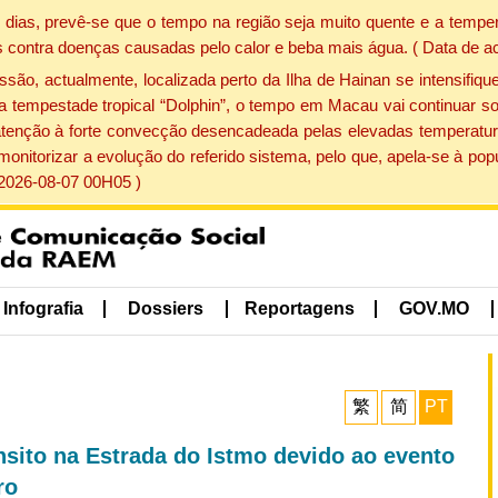
dias, prevê-se que o tempo na região seja muito quente e a temper
 contra doenças causadas pelo calor e beba mais água. ( Data de a
, actualmente, localizada perto da Ilha de Hainan se intensifique
a tempestade tropical “Dolphin”, o tempo em Macau vai continuar so
atenção à forte convecção desencadeada pelas elevadas temperatur
 monitorizar a evolução do referido sistema, pelo que, apela-se à 
 2026-08-07 00H05 )
Infografia
Dossiers
Reportagens
GOV.MO
繁
简
PT
sito na Estrada do Istmo devido ao evento
ro