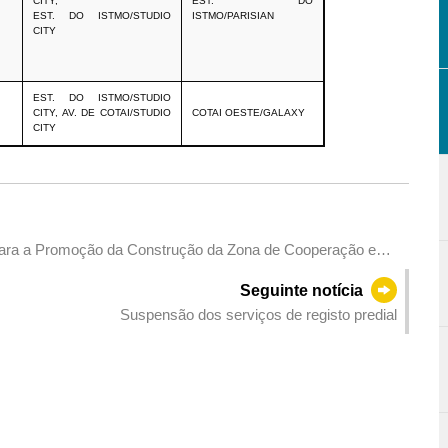
CITY,
EST. DO
EST. DO ISTMO/STUDIO
ISTMO/PARISIAN
CITY
EST. DO ISTMO/STUDIO
CITY, AV. DE COTAI/STUDIO
COTAI OESTE/GALAXY
CITY
a para a Promoção da Construção da Zona de Cooperação em
Seguinte notícia
Suspensão dos serviços de registo predial