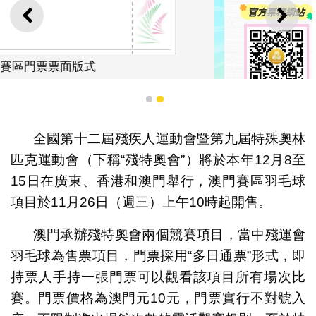
上一則
下一
1
2
全國第十二屆殘疾人運動會暨第九屆特殊奧林
匹克運動會（下稱“殘特奧會”）將於本年12月8至
15日在廣東、香港和澳門舉行，澳門賽區羽毛球
項目於11月26日（週三）上午10時起開售。
澳門承辦殘特奧會兩個競賽項目，當中殘運會
羽毛球為售票項目，門票採用“多日通票”形式，即
圖文包1
持票人手持一張門票可以觀看該項目所有場次比
賽。門票價格為澳門元10元，門票實行不對號入