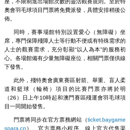
座，不限制進出場館次數的靈活觀賽規則。至於特
奧會羽毛球項目門票將免費派發，具體安排稍後公
佈。
同時，賽事場館特別設置愛心（無障礙）坐
席，專門保障殘障人士等行動不便或有特殊需求的
人士的觀賽需求，充分彰顯“以人為本”的服務初
心。各場館備有少量無障礙座位，相關門票僅供線
下發售。
此外，殘特奧會廣東賽區射箭、舉重、盲人柔
道和籃球（輪椅）項目的比賽門票亦將於明
（26）日上午10時起和澳門賽區殘運會羽毛球項
目一同開始發售。
門票將同步在官方票務網站（
ticket.baygame
spara.cn
）、官方票務小程序、線上官方代售渠