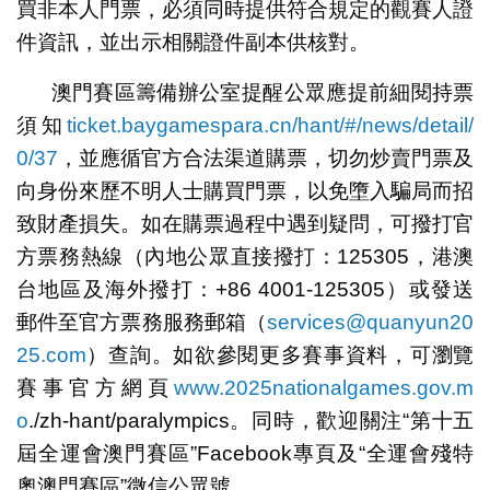
買非本人門票，必須同時提供符合規定的觀賽人證
件資訊，並出示相關證件副本供核對。
澳門賽區籌備辦公室提醒公眾應提前細閱持票
須知
ticket.baygamespara.cn/hant/#/news/detail/
0/37
，並應循官方合法渠道購票，切勿炒賣門票及
向身份來歷不明人士購買門票，以免墮入騙局而招
致財產損失。如在購票過程中遇到疑問，可撥打官
方票務熱線（內地公眾直接撥打：125305，港澳
台地區及海外撥打：‪+86 4001-125305）或發送
郵件至官方票務服務郵箱（
services@quanyun20
25.com
）查詢。如欲參閱更多賽事資料，可瀏覽
賽事官方網頁
www.2025nationalgames.gov.m
o
./zh-hant/paralympics。同時，歡迎關注“第十五
屆全運會澳門賽區”Facebook專頁及“全運會殘特
奧澳門賽區”微信公眾號。