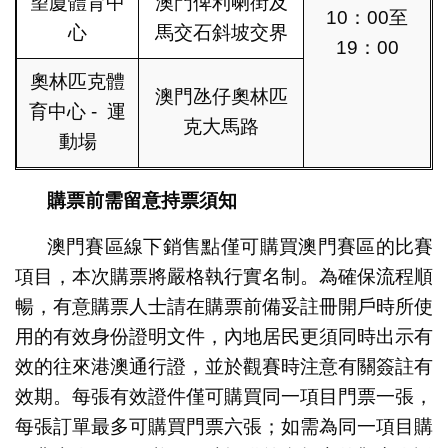
望廈體育中
澳門俾利喇街及
10：00至
心
馬交石斜坡交界
19：00
奧林匹克體
澳門氹仔奧林匹
育中心 - 運
克大馬路
動場
購票前需留意持票須知
澳門賽區線下銷售點僅可購買澳門賽區的比賽
項目，本次購票將嚴格執行實名制。為確保流程順
暢，有意購票人士請在購票前備妥註冊開戶時所使
用的有效身份證明文件，內地居民更須同時出示有
效的往來港澳通行證，並於觀賽時注意有關簽註有
效期。每張有效證件僅可購買同一項目門票一張，
每張訂單最多可購買門票六張；如需為同一項目購