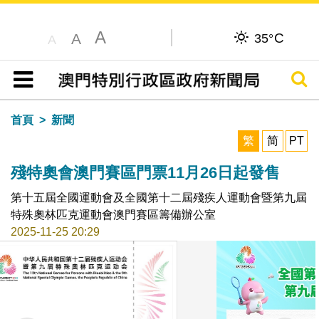
A
C
A
35°
A
搜尋
目錄
首頁
新聞
繁
简
PT
殘特奧會澳門賽區門票11月26日起發售
第十五屆全國運動會及全國第十二屆殘疾人運動會暨第九屆
特殊奧林匹克運動會澳門賽區籌備辦公室
2025-11-25 20:29