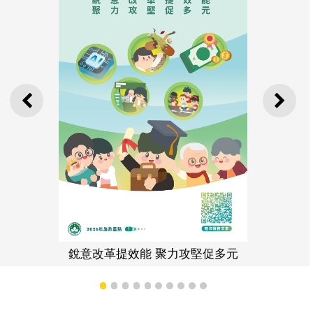
上一則
下一
銳意改革提效能 聚力攻堅促多元
(一
1
2
3
4
5
6
7
8
9
10