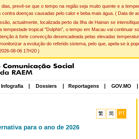
dias, prevê-se que o tempo na região seja muito quente e a temper
 contra doenças causadas pelo calor e beba mais água. ( Data de a
, actualmente, localizada perto da Ilha de Hainan se intensifique
a tempestade tropical “Dolphin”, o tempo em Macau vai continuar so
atenção à forte convecção desencadeada pelas elevadas temperatur
 monitorizar a evolução do referido sistema, pelo que, apela-se à 
 2026-08-06 17H20 )
Infografia
Dossiers
Reportagens
GOV.MO
繁
简
PT
ernativa para o ano de 2026