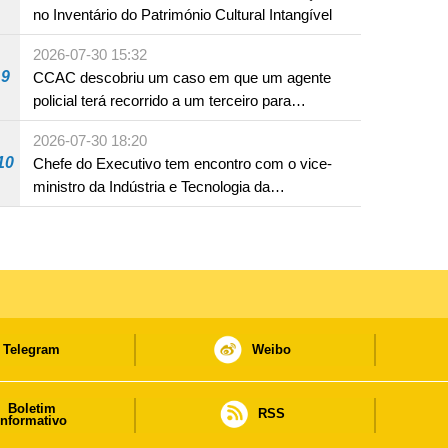
no Inventário do Património Cultural Intangível
2026-07-30 15:32
9
CCAC descobriu um caso em que um agente
policial terá recorrido a um terceiro para
assumir por si a culpa na sequência de uma
2026-07-30 18:20
infracção rodoviária
10
Chefe do Executivo tem encontro com o vice-
ministro da Indústria e Tecnologia da
Informação
Telegram
Weibo
Boletim
RSS
informativo