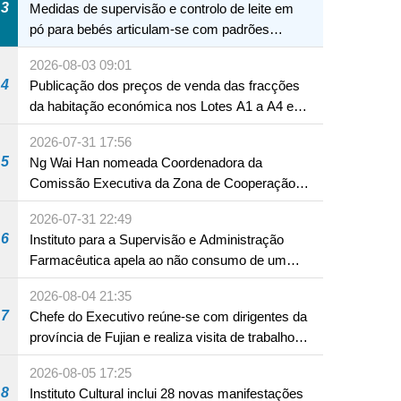
3
Medidas de supervisão e controlo de leite em
pó para bebés articulam-se com padrões
internacionais Serviços interdepartamentais
2026-08-03 09:01
envidam esforços para assegurar a saúde dos
4
Publicação dos preços de venda das fracções
bebés e crianças, assim como a segurança
da habitação económica nos Lotes A1 a A4 e
alimentar
A12 da Zona A dos Novos Aterros
2026-07-31 17:56
5
Ng Wai Han nomeada Coordenadora da
Comissão Executiva da Zona de Cooperação
Aprofundada entre Guangdong e Macau em
2026-07-31 22:49
Hengqin
6
Instituto para a Supervisão e Administração
Farmacêutica apela ao não consumo de um
produto com substâncias medicamentosas
2026-08-04 21:35
ocidentais
7
Chefe do Executivo reúne-se com dirigentes da
província de Fujian e realiza visita de trabalho
em Fuzhou
2026-08-05 17:25
8
Instituto Cultural inclui 28 novas manifestações