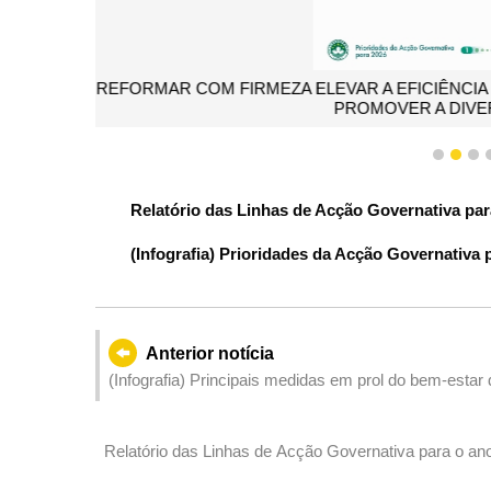
1. Consolidação da barreira em prol da segurança n
1
2
3
Relatório das Linhas de Acção Governativa par
(Infografia) Prioridades da Acção Governativa 
Anterior notícia
(Infografia) Principais medidas em prol do bem-estar
Relatório das Linhas de Acção Governativa para o ano
governativa do Governo da RAEM para o ano de 2026