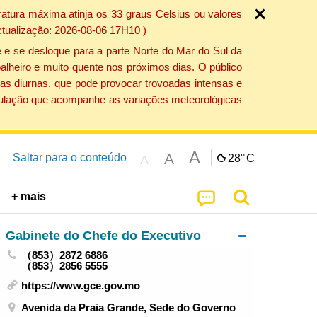
atura máxima atinja os 33 graus Celsius ou valores
ctualização: 2026-08-06 17H10 )
 e se desloque para a parte Norte do Mar do Sul da
alheiro e muito quente nos próximos dias. O público
as diurnas, que pode provocar trovoadas intensas e
população que acompanhe as variações meteorológicas
A
A
Saltar para o conteúdo
28°
C
A
+ mais
Gabinete do Chefe do Executivo
（853）2872 6886
（853）2856 5555
https://www.gce.gov.mo
Avenida da Praia Grande, Sede do Governo