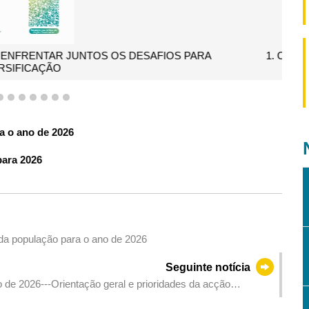
acional e salvaguarda da estabilidade da conjuntura social
4
5
6
7
8
9
10
a o ano de 2026
para 2026
 da população para o ano de 2026
Seguinte notícia
 de 2026---Orientação geral e prioridades da acção
 (2)