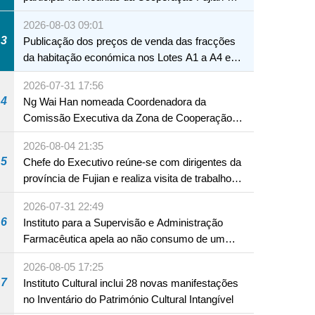
Macau
2026-08-03 09:01
3
Publicação dos preços de venda das fracções
da habitação económica nos Lotes A1 a A4 e
A12 da Zona A dos Novos Aterros
2026-07-31 17:56
4
Ng Wai Han nomeada Coordenadora da
Comissão Executiva da Zona de Cooperação
Aprofundada entre Guangdong e Macau em
2026-08-04 21:35
Hengqin
5
Chefe do Executivo reúne-se com dirigentes da
província de Fujian e realiza visita de trabalho
em Fuzhou
2026-07-31 22:49
6
Instituto para a Supervisão e Administração
Farmacêutica apela ao não consumo de um
produto com substâncias medicamentosas
2026-08-05 17:25
ocidentais
7
Instituto Cultural inclui 28 novas manifestações
no Inventário do Património Cultural Intangível