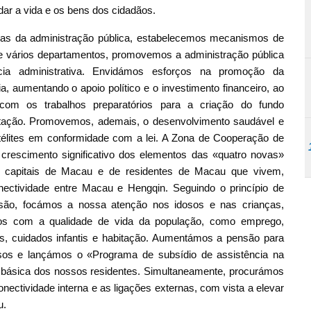
ar a vida e os bens dos cidadãos.
mas da administração pública, estabelecemos mecanismos de
e vários departamentos, promovemos a administração pública
ncia administrativa. Envidámos esforços na promoção da
, aumentando o apoio político e o investimento financeiro, ao
m os trabalhos preparatórios para a criação do fundo
entação. Promovemos, ademais, o desenvolvimento saudável e
atélites em conformidade com a lei. A Zona de Cooperação de
crescimento significativo dos elementos das «quatro novas»
de capitais de Macau e de residentes de Macau que vivem,
ectividade entre Macau e Hengqin. Seguindo o princípio de
isão, focámos a nossa atenção nos idosos e nas crianças,
dos com a qualidade de vida da população, como emprego,
s, cuidados infantis e habitação. Aumentámos a pensão para
osos e lançámos o «Programa de subsídio de assistência na
ia básica dos nossos residentes. Simultaneamente, procurámos
onectividade interna e as ligações externas, com vista a elevar
u.