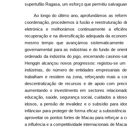
supertufão Ragasa, um esforço que permitiu salvaguard
Ao longo do último ano, aprofundámos as refor
coordenação, procedemos à fusão e reestruturação d
eletrónica e melhorámos continuamente a eficiê
recuperação e na diversificação adequada da economia
mesmo tempo que avançámos sistematicamente co
governamental para as indústrias e do fundo de ori
ordenado da indústria do jogo, encerrando casinos-s
Hengqin alcançou novos progressos: registou-se um 
indústrias, do número de entidades empresariais 
trabalham e residem na zona, reforçando mais a con
descentralização de recursos e de apoio com prec
aumentando o investimento em sectores relaciona
educação, saúde, segurança social, cuidados a idoso
idosos, a pensão de invalidez e o subsídio para id
infância» para proteger de forma eficaz a subsistênc
aproveitar os pontos fortes de Macau para reforçar a c
a influência e a competitividade internacionais de Maca