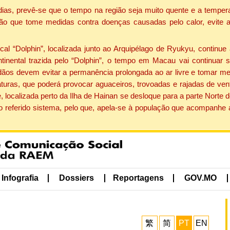
dias, prevê-se que o tempo na região seja muito quente e a tempe
ão que tome medidas contra doenças causadas pelo calor, evite ac
 “Dolphin”, localizada junto ao Arquipélago de Ryukyu, continue 
ntinental trazida pelo “Dolphin”, o tempo em Macau vai continuar
dãos devem evitar a permanência prolongada ao ar livre e tomar m
ras, que poderá provocar aguaceiros, trovoadas e rajadas de vento 
, localizada perto da Ilha de Hainan se desloque para a parte Norte
o referido sistema, pelo que, apela-se à população que acompanhe
Infografia
Dossiers
Reportagens
GOV.MO
繁
简
PT
EN