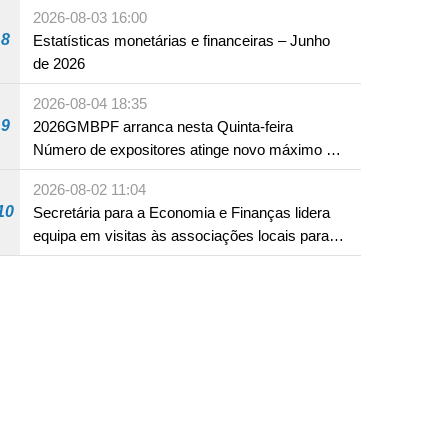
2026-08-03 16:00
8
Estatísticas monetárias e financeiras – Junho
de 2026
2026-08-04 18:35
9
2026GMBPF arranca nesta Quinta-feira
Número de expositores atinge novo máximo em
18 anos
2026-08-02 11:04
10
Secretária para a Economia e Finanças lidera
equipa em visitas às associações locais para
consolidar consensos e promover os trabalhos
nas áreas económica e social