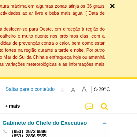
ratura máxima em algumas zonas atinja os 36 graus
tividades ao ar livre e beba mais água. ( Data de
a deslocar-se para Oeste, em direcção à região do
 soalheiro e muito quente nos próximos dias, com a
edidas de prevenção contra o calor, bem como estar
fortes na região durante a tarde e noite. Por outro
 do Mar do Sul da China e enfraqueça hoje ou amanhã
 as variações meteorológicas e as informações mais
A
A
Saltar para o conteúdo
29°
C
A
+ mais
Gabinete do Chefe do Executivo
（853）2872 6886
（853）2856 5555