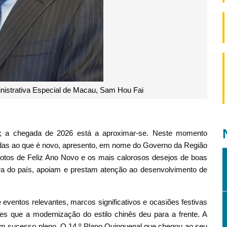
nistrativa Especial de Macau, Sam Hou Fai
; a chegada de 2026 está a aproximar-se. Neste momento
ndas ao que é novo, apresento, em nome do Governo da Região
votos de Feliz Ano Novo e os mais calorosos desejos de boas
ora do país, apoiam e prestam atenção ao desenvolvimento de
ventos relevantes, marcos significativos e ocasiões festivas
es que a modernização do estilo chinês deu para a frente. A
com sucesso pleno. O 14.º Plano Quinquenal que chegou ao seu