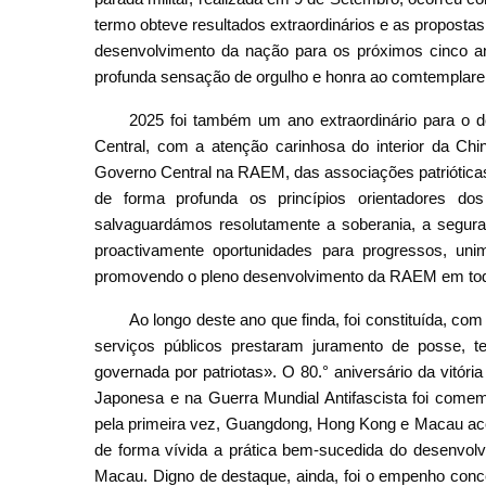
termo obteve resultados extraordinários e as propostas
desenvolvimento da nação para os próximos cinco 
profunda sensação de orgulho e honra ao comtemplarem
2025 foi também um ano extraordinário para o 
Central, com a atenção carinhosa do interior da Chin
Governo Central na RAEM, das associações patriótica
de forma profunda os princípios orientadores dos
salvaguardámos resolutamente a soberania, a segura
proactivamente oportunidades para progressos, uni
promovendo o pleno desenvolvimento da RAEM em tod
Ao longo deste ano que finda, foi constituída, co
serviços públicos prestaram juramento de posse, 
governada por patriotas». O 80.° aniversário da vitó
Japonesa e na Guerra Mundial Antifascista foi comem
pela primeira vez, Guangdong, Hong Kong e Macau aco
de forma vívida a prática bem-sucedida do desenvo
Macau. Digno de destaque, ainda, foi o empenho conc