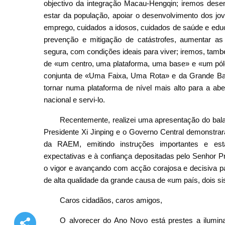
objectivo da integração Macau-Hengqin; iremos dese
estar da população, apoiar o desenvolvimento dos jov
emprego, cuidados a idosos, cuidados de saúde e educ
prevenção e mitigação de catástrofes, aumentar a
segura, com condições ideais para viver; iremos, tam
de «um centro, uma plataforma, uma base» e «um pólo»
conjunta de «Uma Faixa, Uma Rota» e da Grande B
tornar numa plataforma de nível mais alto para a abe
nacional e servi-lo.
Recentemente, realizei uma apresentação do ba
Presidente Xi Jinping e o Governo Central demonstr
da RAEM, emitindo instruções importantes e es
expectativas e à confiança depositadas pelo Senhor P
o vigor e avançando com acção corajosa e decisiva pa
de alta qualidade da grande causa de «um país, dois s
Caros cidadãos, caros amigos,
O alvorecer do Ano Novo está prestes a iluminar