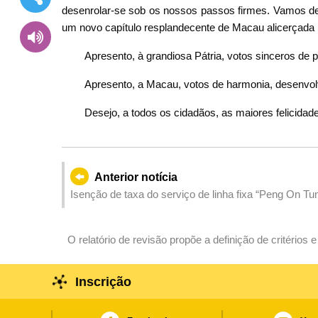
desenrolar-se sob os nossos passos firmes. Vamos d
um novo capítulo resplandecente de Macau alicerçada no 
Apresento, à grandiosa Pátria, votos sinceros de p
Apresento, a Macau, votos de harmonia, desenvolv
Desejo, a todos os cidadãos, as maiores felicidad
Anterior notícia
Isenção de taxa do serviço de linha fixa “Peng On Tu
idade igual ou superior a 85 anos
O relatório de revisão propõe a definição de critério
obrigatória do regime de previdência central
Inscrição