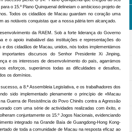
 para o 15.º Plano Quinquenal delineiam o ambicioso projeto de
anos. Todos os cidadãos de Macau guardam no coração uma
 as notáveis conquistas que a nossa pátria tem alcançado.
desenvolvimento da RAEM. Sob a forte liderança do Governo
a e o apoio inabalável das instituições e representações do
s e dos cidadãos de Macau, unidos, nós todos implementámos
 importantes discursos do Senhor Presidente Xi Jinping,
nça e os interesses de desenvolvimento do país, agarrámos
mos esforços, superámos todas as dificuldades e desafios,
os os domínios.
m sucesso, a 8.ª Assembleia Legislativa, e os trabalhadores dos
tendo sido implementado plenamente o princípio de «Macau
ria na Guerra de Resistência do Povo Chinês contra a Agressão
orado com uma série de actividades realizadas com êxito, e
lheram conjuntamente os 15.º Jogos Nacionais, evidenciando
lvimento integrado na Grande Baía de Guangdong-Hong Kong-
ertado de toda a comunidade de Macau na resposta eficaz ao