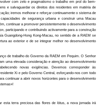
nvolver com zelo e pragmatismo o trabalho em prol do bem-
ens e salvaguardar os direitos dos residentes em matéria de
ação; iremos melhorar e reforçar continuamente o sistema de
s capacidades de segurança urbana e construir uma Macau
bém, continuar a promover persistentemente o desenvolvimento
, participando e contribuindo activamente para a construção
aía Guangdong-Hong Kong-Macau, no sentido de a RAEM se
rtura ao exterior e de se integrar melhor no desenvolvimento
lanço de trabalho do Governo da RAEM em Pequim. O Senhor
aram uma elevada consideração e atenção ao desenvolvimento
tabelecendo novas exigências. Devemos corresponder às
residente Xi e pelo Governo Central, esforçando-nos com todo
ra continuar a abrir novos horizontes para o desenvolvimento
istemas»!
 esta terra preciosa das flores de lótus, a nova jornada irá