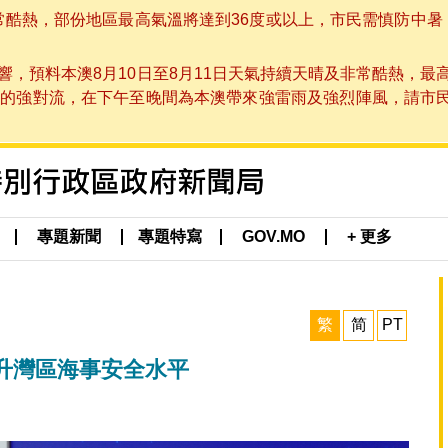
非常酷熱，部份地區最高氣溫將達到36度或以上，市民需慎防中暑
，預料本澳8月10日至8月11日天氣持續天晴及非常酷熱，最
強對流，在下午至晚間為本澳帶來強雷雨及強烈陣風，請市民留意
專題新聞
專題特寫
GOV.MO
+ 更多
繁
简
PT
升灣區海事安全水平