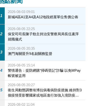
熱點新聞
2026-08-03 09:01
1
新城A區A1至A4及A12地段經屋單位售價公佈
2026-08-05 22:25
2
保安司司長陳子勁主持治安警察局局長伍素萍
就職儀式
2026-08-05 20:35
3
澳門海關晉升9名副關務監督
2026-08-05 15:14
4
警情通告：提防網購“掃碼登記”詐騙 以免MPay
帳號被盜用
2026-08-05 20:27
5
衛生局動態調整埃博拉病毒病防疫措施 維持對3
個疫情受影響國家或地區進行加強入境防疫措
施
2026-08-02 11:04