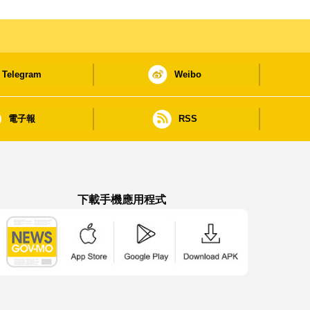
Telegram
Weibo
電子報
RSS
下載手機應用程式
澳門政府新聞 APP - App Store 下載
澳門政府新聞 APP - Google Pla
澳門政府新聞 APP -