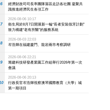
6
經濟財政司司長率團隊落區走訪各社團 凝聚共
識推進經濟民生各項工作
2026-08-06 10:17
7
衛生局於8月7日開展新一輪“長者安裝假牙計劃”
致力構建“老有所醫”的服務系統
2026-08-03 22:03
8
岑浩輝在福建廈門、龍岩兩市考察調研
2026-08-06 22:21
9
籌建科技研發產業園工作組舉行2026年第一次
會議
2026-08-06 20:13
10
行政長官岑浩輝視察澳琴國際教育（大學）城
第一期項目