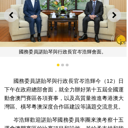
上一則
下一
官岑浩輝會面。
國務委員諶貽琴與行政長
1
2
3
國務委員諶貽琴與行政長官岑浩輝今（12）日
下午在政府總部會面，就全力辦好第十五屆全國運
動會澳門賽區各項賽事，以及高質量推進粵港澳大
灣區、橫琴粵澳深度合作區建設等議題交流意見。
岑浩輝歡迎諶貽琴國務委員率團來澳考察十五