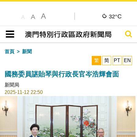
A
C
A
32°
A
搜尋
目錄
首頁
新聞
繁
简
PT
EN
國務委員諶貽琴與行政長官岑浩輝會面
新聞局
2025-11-12 22:50