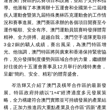
運會澳門賽區的比賽項目和設施，並給予支持和指
導。他滙報了本澳籌辦十五運會和全國第十二屆殘
疾人運動會暨第九屆特殊奧林匹克運動會的工作情
況和賽事進展。澳門賽區承辦的各個項目開賽至今
運作暢順、安全有序。澳門運動員競賽時發揮體育
精神、全力拼搏、超越自我，澳門空手道隊更取得
3金2銅的驕人成績，賽出風采，為澳門特區增
光。他強調，澳門特區將與廣東和香港保持緊密協
作，充分發揮制度優勢與區域合作的力量，繼續辦
好往後的十五運會賽事及12月舉行的殘特奧會，
呈獻“簡約、安全、精彩”的體育盛會。
岑浩輝又介紹了澳門及橫琴合作區的最新發
展。特區政府持續以“1+4”經濟適度多元發展策
略，全力構建符合澳門實際並可持續發展的產業結
構，正加力推進四大重點產業及合作區“四新”產業