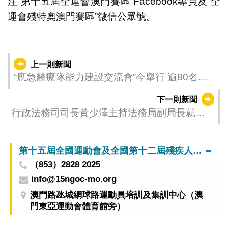
注“第十五屆全運會澳門賽區”Facebook專頁及“全
運會殘特奧澳門賽區”微信公眾號。
上一則新聞
“應急醫療隊能力建設交流會”今舉行 逾80名政
府部門、葡語系國家等代表 共商強化衛生應急
下一則新聞
能力建設
行政法務司司長黃少澤主持法務局副局長就職
儀式
第十五屆全國運動會及全國第十二屆殘疾人運動會暨第九屆特殊奧林匹克運動會澳門賽區籌備辦公室
（853）2828 2025
info@15ngoc-mo.org
澳門路氹城網球路運動員培訓及集訓中心（澳
門東亞運動會體育館旁）