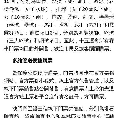
15個，分別為田徑、體操（成年組）、游泳（花
樣游泳、女子水球）、排球（女子20歲以下組、
女子18歲以下組）、摔跤、柔道、射箭、棒壘球
（棒球、壘球）、馬術、滑板、武術（散打）和霹
靂舞項目；群眾項目3個，分別為舞龍舞獅、籃球
（三人籃球）和網球項目。至此，十五運會所有賽
事門票均已對外開售，歡迎市民及旅客踴躍購票。
多維管道便捷購票
為保障公眾便捷購票，門票將同步在官方票務
網站、官方票務小程式、線上官方代售管道，以及
線下門票銷售點公開發售，有意購票人士必須先透
過官方綫上票務平台進行實名註冊，方可購票。
澳門賽區設三個線下門票銷售點，分別為塔石
體育館、望廈體育中心和奧林匹克體育中心-運動