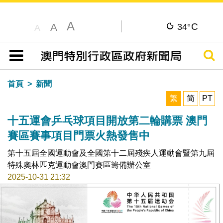
A
C
A
34°
A
搜尋
目錄
首頁
新聞
繁
简
PT
十五運會乒乓球項目開放第二輪購票 澳門
賽區賽事項目門票火熱發售中
第十五屆全國運動會及全國第十二屆殘疾人運動會暨第九屆
特殊奧林匹克運動會澳門賽區籌備辦公室
2025-10-31 21:32