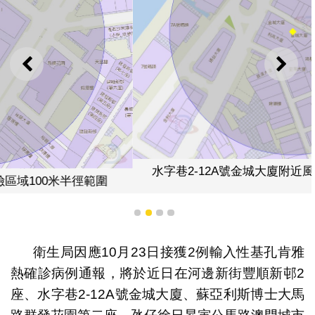
上一則
下一
水字巷2-12A號金城大廈附近風險區域100米半徑範圍
1
2
3
4
衛生局因應10月23日接獲2例輸入性基孔肯雅
熱確診病例通報，將於近日在河邊新街豐順新邨2
座、水字巷2-12A號金城大廈、蘇亞利斯博士大馬