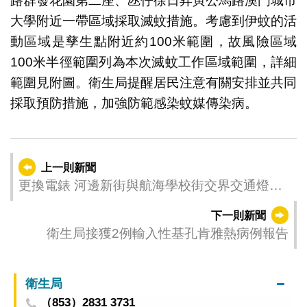
路群發花園第二座、氹仔徐日昇寅公馬路澳門城市
大學附近一帶區域採取滅蚊措施。考慮到伊蚊的活
動區域是孳生點附近約100米範圍，故風險區域
100米半徑範圍列為本次滅蚊工作區域範圍，詳細
範圍見附圖。衛生局提醒居民注意有關安排並共同
採取預防措施，加強防範感染蚊媒傳染病。
上一則新聞
更換電錶 河邊新街與航海學校街交界交通燈周
二上午停運兩小時
下一則新聞
衛生局接獲2例輸入性基孔肯雅熱病例報告
衛生局
（853）2831 3731