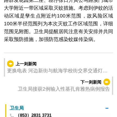
路群发花园第二座、氹仔徐日升寅公马路澳门城市
大学附近一带区域采取灭蚊措施。考虑到伊蚊的活
动区域是孳生点附近约100米范围，故风险区域
100米半径范围列为本次灭蚊工作区域范围，详细
范围见附图。卫生局提醒居民注意有关安排并共同
采取预防措施，加强防范感染蚊媒传染病。
上一则新闻
更换电表 河边新街与航海学校街交界交通灯周
二上午停运两小时
下一则新闻
卫生局接获2例输入性基孔肯雅热病例报告
卫生局
（853）2831 3731