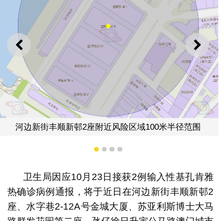
上一则
下一
水字巷2-12A号金
座附近风险区域100米半径范围
1
2
3
4
卫生局因应10月23日接获2例输入性基孔肯雅
热确诊病例通报，将于近日在河边新街丰顺新邨2
座、水字巷2-12A号金城大厦、苏亚利斯博士大马