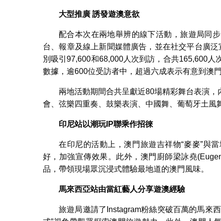
大型推廣
誘發遊澳意欲
配合本次在兩地舉辨的線下活動，旅遊局同步
台、報章及線上新聞媒體廣告，並在社交平台廣泛
別吸引97,600和68,000人次到訪，合共165
數據，逾600位受訪者中，超過六成表示有意到澳
兩地活動期間合共呈獻近80場精彩舞台表演
會、弦樂四重奏、鼓樂表演、中國舞、葡萄牙土風
印尼站以潮玩
IP
聯乘作招徠
在印尼的活動上，澳門旅遊吉祥物“麥麥”與當地著名
好，加強宣傳效果。此外，澳門廚師梁詠堯(Eugen
品，帶領現場眾沉浸式體驗最地道的澳門風味。
馬來西亞站由當紅藝人分享遊澳經驗
旅遊局邀請了Instagram粉絲突破百萬的