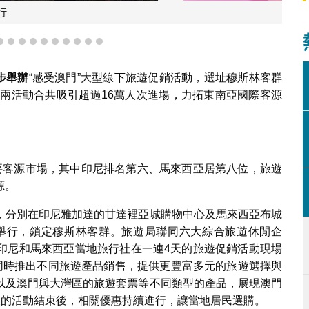
促銷活動於印尼雅加達舉行
7
8
9
10
11
12
13
14
15
16
步舉
辦
“感受澳門”大型線下旅遊促銷活動，選址穆斯林客群
，兩活動合共吸引超過16萬人次進場，力拓東南亞國際客源
要客源市場，其中印尼排名第六、馬來西亞居第八位，旅遊
源。
，分別在印尼雅加達的甘達裡亞城購物中心及馬來西亞布城
步舉行，鎖定穆斯林客群。旅遊局聯同六大綜合旅遊休閒企
印尼和馬來西亞當地旅行社在一連4天的旅遊促銷活動現場
，同時推出不同旅遊產品銷售，提供更豐富多元的旅遊選擇與
以及澳門與大灣區的旅遊套票等不同類型的產品，展現澳門
天的活動結束後，相關優惠持續進行，讓當地居民選購。