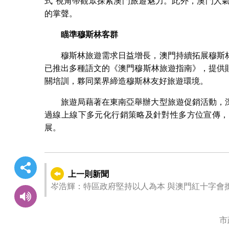
式”視角帶觀眾探索澳門旅遊魅力。此外，澳門人
的掌聲。
瞄
準穆斯林客群
穆斯林旅遊需求日益增長，澳門持續拓展穆斯
已推出多種語文的《澳門穆斯林旅遊指南》，提供
關培訓，夥同業界締造穆斯林友好旅遊環境。
旅遊局藉著在東南亞舉辦大型旅遊促銷活動，
過線上線下多元化行銷策略及針對性多方位宣傳，
展。
上一則新聞
岑浩輝：特區政府堅持以人為本 與澳門紅十字會
市