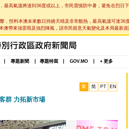
高氣溫將達到36度或以上，市民需慎防中暑，避免在烈日下進行戶
響，預料本澳未來數日持續天晴及非常酷熱，最高氣溫可達36
帶來強雷雨及強烈陣風，請市民留意天氣變化及本局最新資訊。(於 2
專題新聞
專題特寫
GOV.MO
+ 更多
繁
简
PT
EN
客群 力拓新市場