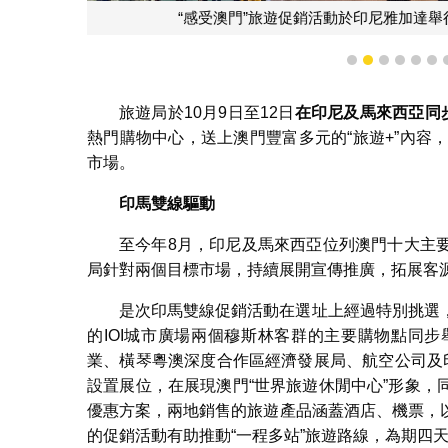
“感受澳門”旅遊
1
2
3
4
5
6
旅遊局於10月9日至12日
在印尼及馬來西亞同
熱門購物中心，送上澳門豐富多元的“旅遊+”內容
市場。
印馬雙線驅動
至今年8月，印尼及馬來西亞位列澳門十大主
局針對兩個目標市場，持續展開宣傳推廣，拓展客
是次印馬雙線促銷活動在選址上經過特別挑選
的IOI城市廣場兩個穆斯林客群的主要購物點同
業、橫琴粵澳深度合作區經濟發展局、航空公司及
設置展位，在展現澳門“世界旅遊休閒中心”形象
優惠方案，兩地銷售的旅遊產品涵蓋酒店、機票，
的促銷活動有助推動“一程多站”旅遊路線，為期四