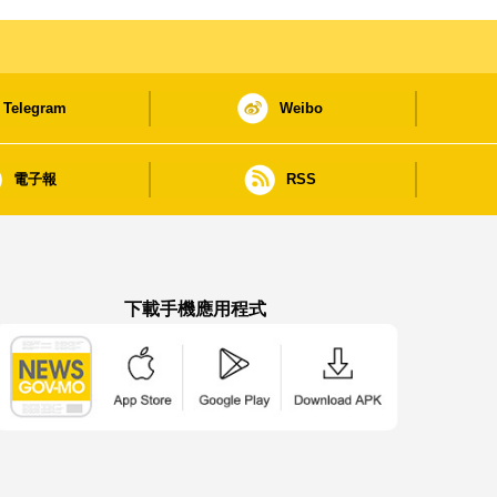
Telegram
Weibo
電子報
RSS
下載手機應用程式
澳門政府新聞 APP - App Store 下載
澳門政府新聞 APP - Google Pla
澳門政府新聞 APP -