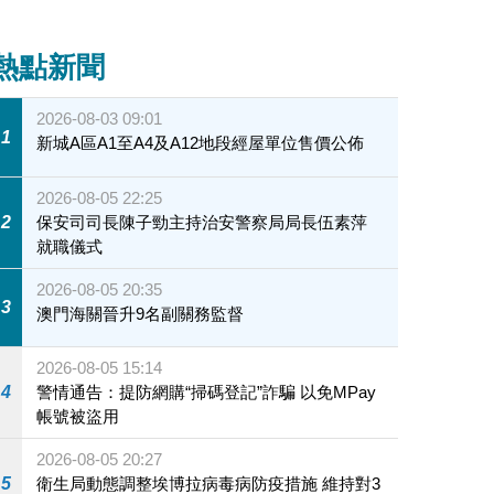
熱點新聞
2026-08-03 09:01
1
新城A區A1至A4及A12地段經屋單位售價公佈
2026-08-05 22:25
2
保安司司長陳子勁主持治安警察局局長伍素萍
就職儀式
2026-08-05 20:35
3
澳門海關晉升9名副關務監督
2026-08-05 15:14
4
警情通告：提防網購“掃碼登記”詐騙 以免MPay
帳號被盜用
2026-08-05 20:27
5
衛生局動態調整埃博拉病毒病防疫措施 維持對3