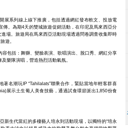
開展系列線上線下推廣，包括透過網紅發布軟文、投放電
宣傳。為期4天的雙城旅遊促銷活動，在印尼及馬來西亞分
,600人次進場。旅遊局在馬來西亞活動現場透過問卷調查收集即時
門旅遊。
，內容包括：舞獅、變臉表演、歌唱演出、脫口秀、網紅分享
舞及樂隊演唱，營造熱烈活動氣氛。
潮玩IP “Tahilalats”聯乘合作，緊貼當地年輕客群喜
ia)展示土生葡人美食技藝，通過試食環節派出1,850份食
馬來西亞新生代當紅的多棲藝人培永到活動現場，以獨特的“培永