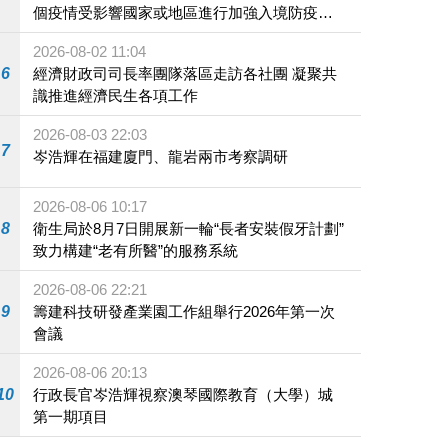
個疫情受影響國家或地區進行加強入境防疫措
施
2026-08-02 11:04
6
經濟財政司司長率團隊落區走訪各社團 凝聚共
識推進經濟民生各項工作
2026-08-03 22:03
7
岑浩輝在福建廈門、龍岩兩市考察調研
2026-08-06 10:17
8
衛生局於8月7日開展新一輪“長者安裝假牙計劃”
致力構建“老有所醫”的服務系統
2026-08-06 22:21
9
籌建科技研發產業園工作組舉行2026年第一次
會議
2026-08-06 20:13
10
行政長官岑浩輝視察澳琴國際教育（大學）城
第一期項目