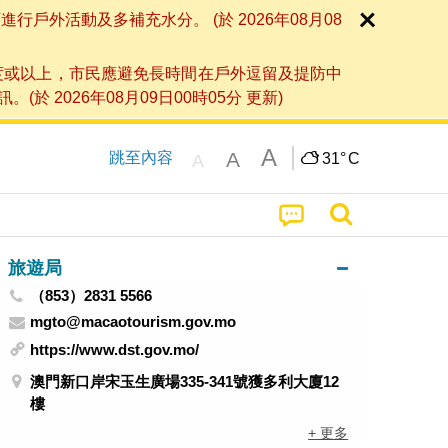
外活動及多補充水分。 (於 2026年08月08
度或以上，市民應避免長時間在戶外逗留及提防中
026年08月09日00時05分 更新)
A
A
跳至內容
31°
C
A
旅遊局
（853）2831 5566
mgto@macaotourism.gov.mo
https://www.dst.gov.mo/
澳門新口岸宋玉生廣場335-341號獲多利大廈12
樓
+ 更多