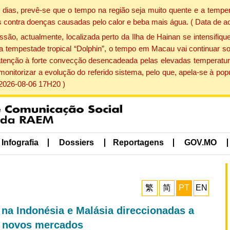
dias, prevê-se que o tempo na região seja muito quente e a temper
 contra doenças causadas pelo calor e beba mais água. ( Data de a
, actualmente, localizada perto da Ilha de Hainan se intensifique
a tempestade tropical “Dolphin”, o tempo em Macau vai continuar so
atenção à forte convecção desencadeada pelas elevadas temperatur
 monitorizar a evolução do referido sistema, pelo que, apela-se à 
 2026-08-06 17H20 )
Infografia
Dossiers
Reportagens
GOV.MO
繁
简
PT
EN
na Indonésia e Malásia direccionadas a
r novos mercados