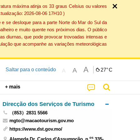
atura máxima atinja os 33 graus Celsius ou valores
ctualização: 2026-08-06 17H10 )
 e se desloque para a parte Norte do Mar do Sul da
alheiro e muito quente nos próximos dias. O público
as diurnas, que pode provocar trovoadas intensas e
população que acompanhe as variações meteorológicas
A
A
Saltar para o conteúdo
27°
C
A
+ mais
Direcção dos Serviços de Turismo
（853）2831 5566
mgto@macaotourism.gov.mo
https://www.dst.gov.mo/
os
Alameda Dr. Carlos d'Assumpção, n.
335-