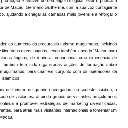
a promoção e através do seu ângulo singular levar o público a
ntor de Macau, Germano Guilherme, com a sua voz contagiante
co, ajudando a chegar às camadas mais jovens e a reforçar o
nder ao aumento da procura do turismo muçulmano, incluindo
de itinerários direccionados, tendo também lançado “Macau para
árias línguas, de modo a proporcionar uma experiência de
s. Também têm sido organizadas acções de formação sobre
s muçulmanos, para criar em conjunto com os operadores da
s islâmicos.
ais de turismo de grande envergadura no sudeste asiático, a
do de visitantes, atraindo grupos de visitantes muçulmanos
ntinua a promover estratégias de marketing diversificadas,
entes, para atrair mais visitantes internacionais e fomentar um
 Macau.