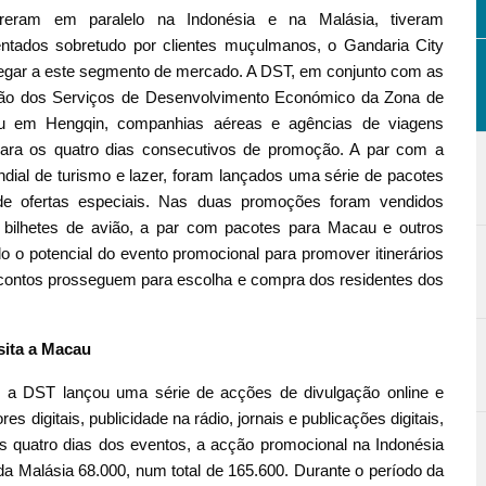
reram em paralelo na Indonésia e na Malásia, tiveram
ntados sobretudo por clientes muçulmanos, o Gandaria City
 chegar a este segmento de mercado. A DST, em conjunto com as
cção dos Serviços de Desenvolvimento Económico da Zona de
u em Hengqin, companhias aéreas e agências de viagens
 para os quatro dias consecutivos de promoção. A par com a
al de turismo e lazer, foram lançados uma série de pacotes
 de ofertas especiais. Nas duas promoções foram vendidos
, bilhetes de avião, a par com pacotes para Macau e outros
o o potencial do evento promocional para promover itinerários
escontos prosseguem para escolha e compra dos residentes dos
sita a Macau
 a DST lançou uma série de acções de divulgação online e
es digitais, publicidade na rádio, jornais e publicações digitais,
s quatro dias dos eventos, a acção promocional na Indonésia
 da Malásia 68.000, num total de 165.600. Durante o período da