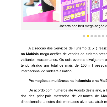
Jacarta acolheu mega-acção d
1
2
3
4
5
6
A Direcção dos Serviços de Turismo (DST) reali
na Malásia
mega-acções de vendas de turismo presen
visitantes muçulmanos. Os dois eventos divulgaram o 
tendo atraído um total de mais de 160 mil pessoa
internacional do sudeste asiático.
Promoções simultâneas na Indonésia e na Malá
De acordo com números até Agosto deste ano, a In
dos dez principais mercados de visitantes de 
direccionadas a estes dois mercados alvo para atrair ma