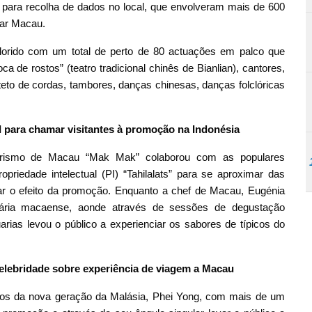
 para recolha de dados no local, que envolveram mais de 600
tar Macau.
orido com um total de perto de 80 actuações em palco que
a de rostos” (teatro tradicional chinês de Bianlian), cantores,
arteto de cordas, tambores, danças chinesas, danças folclóricas
 para chamar visitantes à promoção na Indonésia
turismo de Macau “Mak Mak” colaborou com as populares
iedade intelectual (PI) “Tahilalats” para se aproximar das
çar o efeito da promoção. Enquanto a chef de Macau, Eugénia
inária macaense, aonde através de sessões de degustação
arias levou o público a experienciar os sabores de típicos do
elebridade sobre experiência de viagem a Macau
lentos da nova geração da Malásia, Phei Yong, com mais de um