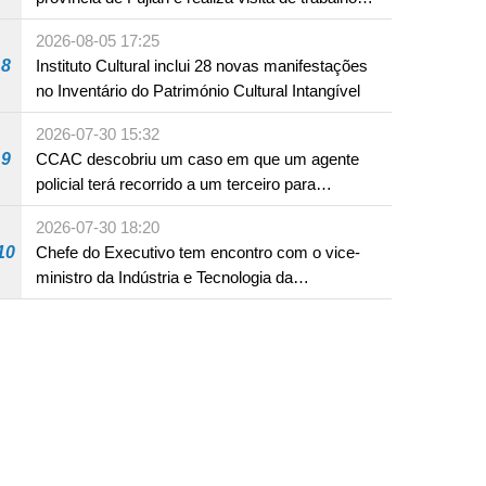
em Fuzhou
2026-08-05 17:25
8
Instituto Cultural inclui 28 novas manifestações
no Inventário do Património Cultural Intangível
2026-07-30 15:32
9
CCAC descobriu um caso em que um agente
policial terá recorrido a um terceiro para
assumir por si a culpa na sequência de uma
2026-07-30 18:20
infracção rodoviária
10
Chefe do Executivo tem encontro com o vice-
ministro da Indústria e Tecnologia da
Informação