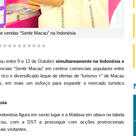
e vendas “Sentir Macau” na Indonésia
7
8
9
10
11
12
13
14
15
16
zou entre 9 e 12 de Outubro
simultaneamente na Indonésia e
ciais “Sentir Macau” em centros comerciais populares entre
rico e diversificado leque de ofertas de “turismo +” de Macau
s, em mais um esforço para expandir o mercado turístico
sia
donésia figura em sexto lugar e a Malásia em oitavo na tabela
Macau, com a DST a prosseguir com acções promocionais
is visitantes.