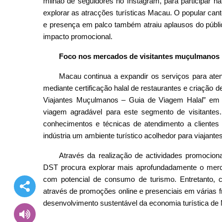
milhão de seguidores no Instagram, para participar n
explorar as atracções turísticas Macau. O popular ca
e presença em palco também atraiu aplausos do públi
impacto promocional.
Foco nos mercados de visitantes muçulmanos
Macau continua a expandir os serviços para ate
mediante certificação halal de restaurantes e criação 
Viajantes Muçulmanos – Guia de Viagem Halal” em v
viagem agradável para este segmento de visitante
conhecimentos e técnicas de atendimento a cliente
indústria um ambiente turístico acolhedor para viajante
Através da realização de actividades promocion
DST procura explorar mais aprofundadamente o merca
com potencial de consumo de turismo. Entretanto, co
através de promoções online e presenciais em várias fr
desenvolvimento sustentável da economia turística de