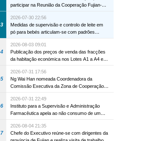
participar na Reunião da Cooperação Fujian-
Macau
2026-07-30 22:56
3
Medidas de supervisão e controlo de leite em
pó para bebés articulam-se com padrões
internacionais Serviços interdepartamentais
2026-08-03 09:01
envidam esforços para assegurar a saúde dos
4
Publicação dos preços de venda das fracções
bebés e crianças, assim como a segurança
da habitação económica nos Lotes A1 a A4 e
alimentar
A12 da Zona A dos Novos Aterros
2026-07-31 17:56
5
Ng Wai Han nomeada Coordenadora da
Comissão Executiva da Zona de Cooperação
Aprofundada entre Guangdong e Macau em
2026-07-31 22:49
Hengqin
6
Instituto para a Supervisão e Administração
Farmacêutica apela ao não consumo de um
produto com substâncias medicamentosas
2026-08-04 21:35
ocidentais
7
Chefe do Executivo reúne-se com dirigentes da
província de Fujian e realiza visita de trabalho