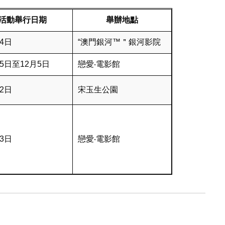
活動舉行日期
舉辦地點
14日
“澳門銀河™＂銀河影院
15日至12月5日
戀愛‧電影館
22日
宋玉生公園
23日
戀愛‧電影館