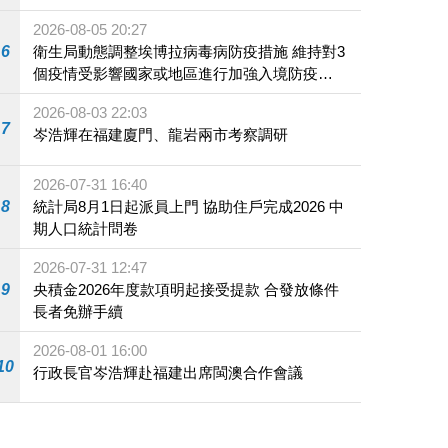
2026-08-05 20:27
6
衛生局動態調整埃博拉病毒病防疫措施 維持對3
個疫情受影響國家或地區進行加強入境防疫措
施
2026-08-03 22:03
7
岑浩輝在福建廈門、龍岩兩市考察調研
2026-07-31 16:40
8
統計局8月1日起派員上門 協助住戶完成2026 中
期人口統計問卷
2026-07-31 12:47
9
央積金2026年度款項明起接受提款 合發放條件
長者免辦手續
2026-08-01 16:00
10
行政長官岑浩輝赴福建出席閩澳合作會議