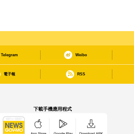
Telegram
Weibo
電子報
RSS
下載手機應用程式
澳門政府新聞 APP - App Store 下載
澳門政府新聞 APP - Google Pla
澳門政府新聞 APP -