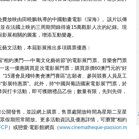
行，免費放映由田曉鵬執導的中國動畫電影《深海》。該片以傳
，並在法國上映的三周期間錄得逾15萬觀影人次的紀錄。現
與影展相關的圖案，增添互動樂趣。
元藝文活動，本屆影展推出多項購票優惠：
屆“相約澳門──中葡文化藝術節”的電影展門票、音樂會門票
一送一優惠購買是次電影展門票；購買原價60澳門元的“好
、“15運會及殘特奧會澳門賽區”志願者、參與競賽人員及工
“影展特惠票”。此外，持“中國與葡語國家電影展”門票，於
站”參與打卡活動，即可獲贈禮品乙份；數量有限，先到先得，
影館公開發售，並設網上購票，售票處開放時間為星期二至星
，公眾假期照常開放。更多活動資訊及優惠詳情，可瀏覽“相約
FCP
）或戀愛‧電影館網頁（
www.cinematheque-passion.m