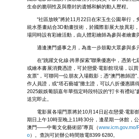
生命的脆弱性及與塵封的遺憾和解的動人歷程。
“社區放映”將於11月22日在宋玉生公園舉
統水墨畫結合3D動畫技術，於國際影展大放異彩
場同時設有彩繪活動，由人體彩繪師為參與者繪畫
適逢澳門盛事之月，為進一步鼓勵大眾參與多
在“跳躍文化線‧跨界探索”聯乘優惠中，憑第七
或繪本書展消費憑證，可於戀愛‧電影館現場，以買
友票”，可聯同一位朋友入場觀影；憑“澳門教師證”
作人員證，或“塔石藝墟”攤主證，可以八折優惠購得
2025銀娛葡韻嘉年華指定時段特設的“打卡有禮
送完即止。
電影展各場門票將於10月14日起在戀愛‧電
期日上午10時至晚上11時30分，逢星期一休館
澳門——中葡文化藝術節”專頁（
www.icm.gov.mo/
o
）。查詢可於辦公時間致電8399 6280。