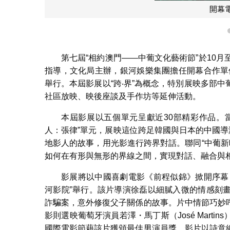
開幕
第七屆“相約澳門——中葡文化藝術節”於10
指導，文化局主辦，銀河娛樂集團擔任開幕合作單位
舉行。本屆影展以“跨‧界”為概念，特別展映多部
社區放映、映後座談及手作坊等延伸活動。
本屆影展以五個單元呈獻近30部精彩作品。當
人：張律”單元，展映這位跨足韓國與日本的中國導
地影人的故事，用光影進行跨界對話。聯同“中葡新映
如何在有形與無形的界線之間，實現對話、融合與
影展將以中國喜劇電影《前程似錦》掀開序幕，
河影院”舉行。該片導演徐磊以細膩入微的情感刻
詐騙案，意外修復父子關係的故事。片中情節巧妙
影則選映葡萄牙演員若澤・馬丁斯（José Mart
國際電影節藉該片獲頒最佳男演員獎，影片以詩意