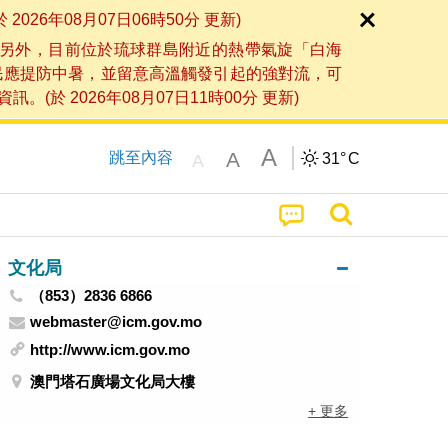
6年08月07日06時50分 更新)
另外，目前位於琉球群島附近的熱帶氣旋「白海
民應提防中暑，並留意高溫觸發引起的強對流，可
2026年08月07日11時00分 更新)
A
A
跳至內容
31°
C
A
文化局
（853）2836 6866
webmaster@icm.gov.mo
http://www.icm.gov.mo
澳門塔石廣場文化局大樓
+ 更多