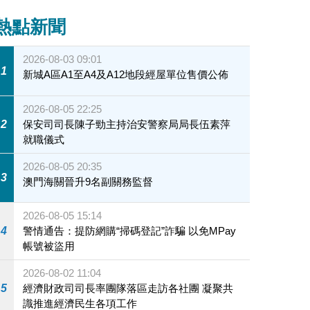
熱點新聞
2026-08-03 09:01
1
新城A區A1至A4及A12地段經屋單位售價公佈
2026-08-05 22:25
2
保安司司長陳子勁主持治安警察局局長伍素萍
就職儀式
2026-08-05 20:35
3
澳門海關晉升9名副關務監督
2026-08-05 15:14
4
警情通告：提防網購“掃碼登記”詐騙 以免MPay
帳號被盜用
2026-08-02 11:04
5
經濟財政司司長率團隊落區走訪各社團 凝聚共
識推進經濟民生各項工作