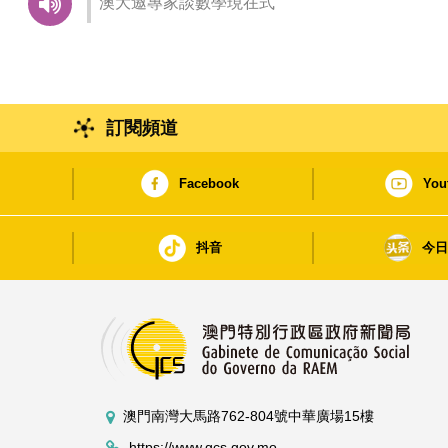
澳大邀專家談數學現在式
訂閱頻道
Facebook
You
抖音
今
澳門南灣大馬路762-804號中華廣場15樓
https://www.gcs.gov.mo