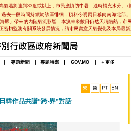
將達到33度或以上，市民應慎防中暑，適時補充水分。 (於 202
，過去一段時間持續於該區徘徊，預料今明兩日移向南海北部。
海豚」帶來的內陸氣流影響，本澳未來數日仍然天晴酷熱，市
切監測有關系統發展情況，請市民留意天氣變化及本局最新資訊。(於 
專題新聞
專題特寫
GOV.MO
+ 更多
繁
简
PT
EN
日韓作品共譜“跨‧界”對話