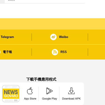
Telegram
Weibo
電子報
RSS
下載手機應用程式
澳門政府新聞 APP - App Store 下載
澳門政府新聞 APP - Google Pla
澳門政府新聞 APP -