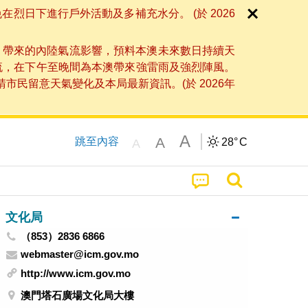
日下進行戶外活動及多補充水分。 (於 2026
」帶來的內陸氣流影響，預料本澳未來數日持續天
流，在下午至晚間為本澳帶來強雷雨及強烈陣風。
民留意天氣變化及本局最新資訊。(於 2026年
A
A
跳至內容
28°
C
A
文化局
（853）2836 6866
webmaster@icm.gov.mo
http://www.icm.gov.mo
澳門塔石廣場文化局大樓