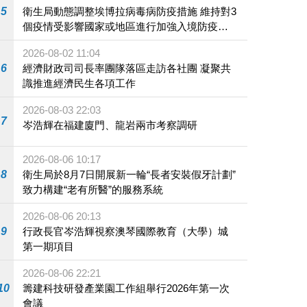
5
衛生局動態調整埃博拉病毒病防疫措施 維持對3
個疫情受影響國家或地區進行加強入境防疫措
施
2026-08-02 11:04
6
經濟財政司司長率團隊落區走訪各社團 凝聚共
識推進經濟民生各項工作
2026-08-03 22:03
7
岑浩輝在福建廈門、龍岩兩市考察調研
2026-08-06 10:17
8
衛生局於8月7日開展新一輪“長者安裝假牙計劃”
致力構建“老有所醫”的服務系統
2026-08-06 20:13
9
行政長官岑浩輝視察澳琴國際教育（大學）城
第一期項目
2026-08-06 22:21
10
籌建科技研發產業園工作組舉行2026年第一次
會議