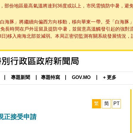
部份地區最高氣溫將達到36度或以上，市民需慎防中暑，避免在烈
白海豚」將繼續向偏西方向移動，移向華東一帶。受「白海豚
避免長時間在戶外逗留及提防中暑，並留意高溫觸發引起的強對
8日)移入南海北部並減弱。本局正密切監測有關系統發展情況，請市
專題新聞
專題特寫
GOV.MO
+ 更多
繁
简
PT
現正接受申請