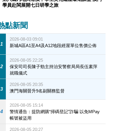
學員赴閩展開七日研學之旅
熱點新聞
2026-08-03 09:01
1
新城A區A1至A4及A12地段經屋單位售價公佈
2026-08-05 22:25
2
保安司司長陳子勁主持治安警察局局長伍素萍
就職儀式
2026-08-05 20:35
3
澳門海關晉升9名副關務監督
2026-08-05 15:14
4
警情通告：提防網購“掃碼登記”詐騙 以免MPay
帳號被盜用
2026-08-05 20:27