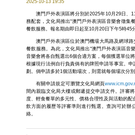
2025-10-13 19:35
澳門戶外表演區將分別於2025年10月29日、
務配套，文化局推出“澳門戶外表演區音樂會徵集
餐飲服務。報名期由即日起至10月20日下午5時4
澳門戶外表演區位於澳門機場大馬路及網球路
餐飲服務。為此，文化局推出“澳門戶外表演區音
音樂會將各自甄選出6個合適方案，每個獲選單位
根據現行法例自行負責倘有的牌照申請等事宜。申
劃。倘申請多於1個活動場次，則需就每個場次分
有關申請規定可瀏覽文化局網頁
www.icm.gov
間內親臨文化局大樓或郵遞提交申請文件。評審將
度、輕食餐單的多元性、價格合理性及與活動的配
飲方面的履歷等評審準則進行甄選。查詢可於辦公時間致
絡。