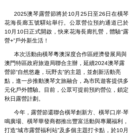
1
2
3
4
5
6
7
8
9
10
2025澳琴露營節將於10月25日至26日在橫琴
花海長廊五號驛站舉行。公眾營位預約通道已於
10月10日正式開啟，快來花海長廊扎營，體驗“露
營+”戶外新生活！
本次活動由橫琴粵澳深度合作區經濟發展局與
澳門特區政府旅遊局聯合主辦，延續2024澳琴露
營節“自然悠趣，玩野去”的主題，並創新活動亮
點，進一步推動澳琴文旅融合，為市民遊客提供多
元化戶外體驗。目前，公眾可提前預約營位，鎖定
秋日露營計劃。
今年，露營節還聯合橫琴創新方、橫琴口岸·琴
鳴廣場、橫琴華發商都推出豐富活動與專屬福利，
打造“城市露營福利站”及多個主題打卡點，於10月