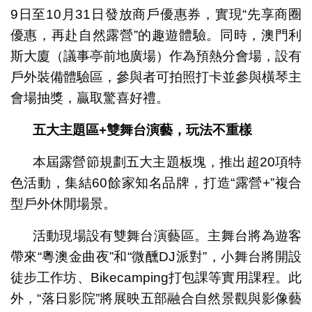
9日至10月31日發放商戶優惠券，實現“先享商圈
優惠，再赴自然露營”的趣遊體驗。同時，澳門利
斯大廈（議事亭前地廣場）作為預熱分會場，設有
戶外裝備體驗區，參與者可拍照打卡並參與橫琴主
會場抽獎，贏取驚喜好禮。
五大主題區+雙舞
台
演藝，玩法不重樣
本屆露營節規劃五大主題板塊，推出超20項特
色活動，集結60餘家知名品牌，打造“露營+”複合
型戶外休閒場景。
活動現場設有雙舞台演藝區。主舞台將為遊客
帶來“粵澳金曲夜”和“微醺DJ派對”，小舞台將開設
徒步工作坊、Bikecamping打包課等實用課程。此
外，“落日影院”將展映五部融合自然景觀與影像藝