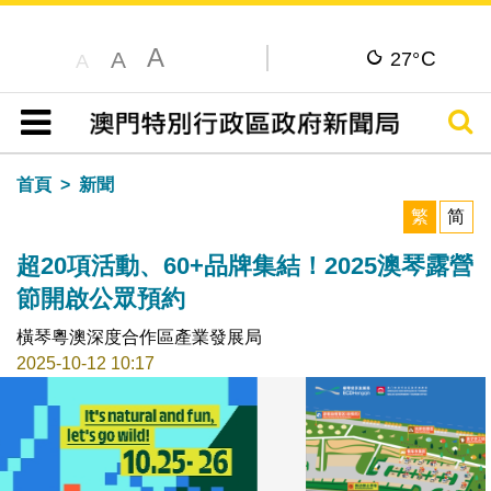
A
C
A
27°
A
搜尋
目錄
首頁
新聞
繁
简
超20項活動、60+品牌集結！2025澳琴露營
節開啟公眾預約
橫琴粵澳深度合作區產業發展局
2025-10-12 10:17