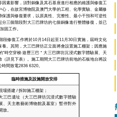
等因素影響，須對銅像及其石基座進行相應的維護與修復工
中心，在故宮博物院及澳門大學的工程、化學實驗、金屬修
跡保護與修復要求，以原真性、完整性、最小干預和可逆性
起分三個階段對大三巴牌坊的七個銅像進行整體修復，並已
及加固工作。
段修復工作將於10月14日起至11月30日實施，屆時文化
保養。其間，大三巴牌坊正立面將會設置施工棚架；因應施
的“時空穿梭‧遊歷三巴＂大三巴牌坊沉浸式數字體驗展、天
放（詳見下表）。施工期間大三巴牌坊前地的石板地台將設
致電2836 6320。
臨時措施及設施開放安排
現場搭建 / 拆卸施工棚架；
大三巴遺址（大三巴牌坊沉浸式數字體驗
展、天主教藝術博物館及墓室）暫停對外
開放。