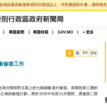
最高氣溫將達到33度或以上，市民應慎防中暑，適時補充水分。 (於
專題新聞
專題特寫
GOV.MO
+ 更多
繁
简
PT
EN
像修復工作
化局分階段對立面上的七個銅像進行修復。首階段第三層的
公佈的修復計劃，將於10月中旬至11月期間，實施第二階