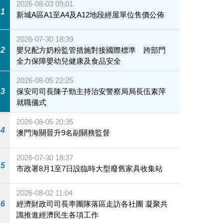
2026-08-03 09:01
1
新城A區A1至A4及A12地段經屋單位售價公佈
2026-07-30 18:39
2
嬰兒配方奶粉監管措施對接國際標準 跨部門
全力保障嬰幼兒健康及食品安全
2026-08-05 22:25
3
保安司司長陳子勁主持治安警察局局長伍素萍
就職儀式
2026-08-05 20:35
4
澳門海關晉升9名副關務監督
2026-07-30 18:37
5
市政署8月1至7日設臨時大型廢舊家具收集站
2026-08-02 11:04
6
經濟財政司司長率團隊落區走訪各社團 凝聚共
識推進經濟民生各項工作