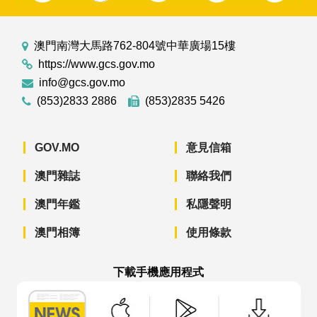
澳門南灣大馬路762-804號中華廣場15樓
https://www.gcs.gov.mo
info@gcs.gov.mo
(853)2833 2886
(853)2835 5426
GOV.MO
意見信箱
澳門雜誌
聯絡我們
澳門年鑑
私隱聲明
澳門相簿
使用條款
下載手機應用程式
澳門政府新聞 APP - App Store 下載
澳門政府新聞 APP - Googl
澳門政府新聞 