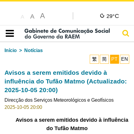
A
C
A
29°
A
Pesq
Índice
Início
Notícias
繁
简
PT
EN
Avisos a serem emitidos devido à
influência do Tufão Matmo (Actualizado:
2025-10-05 20:00)
Direcção dos Serviços Meteorológicos e Geofísicos
2025-10-05 20:00
Avisos a serem emitidos devido à influência
do Tufão Matmo