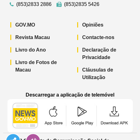
(853)2833 2886
(853)2835 5426
GOV.MO
Opiniões
Revista Macau
Contacte-nos
Livro do Ano
Declaração de
Privacidade
Livro de Fotos de
Macau
Cláusulas de
Utilização
Descarregar a aplicação de telemóvel
Aplicação de telemóvel “Notícias do G
Aplicação de telemóvel “
Aplicação 