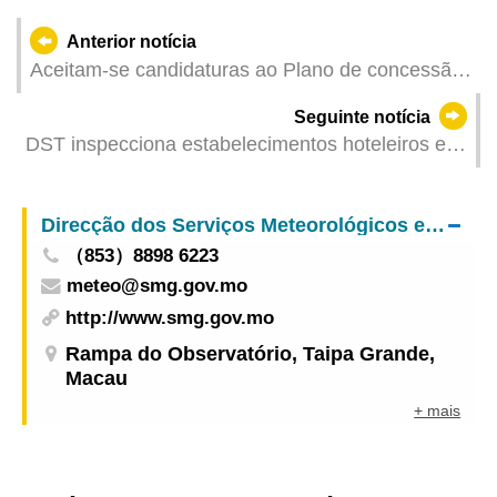
Anterior notícia
Aceitam-se candidaturas ao Plano de concessão
de apoio financeiro ao abate de motociclos a
Seguinte notícia
gasolina e sua substituição por motociclos
DST inspecciona estabelecimentos hoteleiros e
eléctricos novos
impulsiona regresso ordeiro da indústria turística
à normalidade após passagem de tufão
Direcção dos Serviços Meteorológicos e Geofísicos
（853）8898 6223
meteo@smg.gov.mo
http://www.smg.gov.mo
Rampa do Observatório, Taipa Grande,
Macau
+ mais