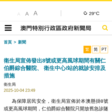
A
C
A
29°
A
搜尋
目錄
首頁
新聞
繁
简
PT
衛生局宣佈發出8號或更高風球期間有關仁
伯爵綜合醫院、 衛生中心/站的就診安排及
措施
衛生局
2025-10-04 23:49
為保障居民安全，衛生局宣佈於本澳懸掛8號
或更高風球期間，仁伯爵綜合醫院只開放舊急診隧