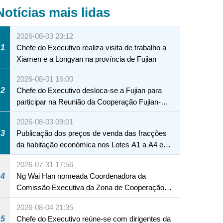
Notícias mais lidas
2026-08-03 23:12
1
Chefe do Executivo realiza visita de trabalho a
Xiamen e a Longyan na província de Fujian
2026-08-01 16:00
2
Chefe do Executivo desloca-se a Fujian para
participar na Reunião da Cooperação Fujian-
Macau
2026-08-03 09:01
3
Publicação dos preços de venda das fracções
da habitação económica nos Lotes A1 a A4 e
A12 da Zona A dos Novos Aterros
2026-07-31 17:56
4
Ng Wai Han nomeada Coordenadora da
Comissão Executiva da Zona de Cooperação
Aprofundada entre Guangdong e Macau em
2026-08-04 21:35
Hengqin
5
Chefe do Executivo reúne-se com dirigentes da