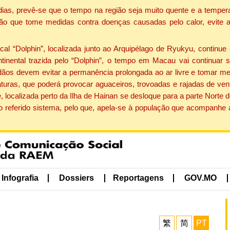
dias, prevê-se que o tempo na região seja muito quente e a tempe
ão que tome medidas contra doenças causadas pelo calor, evite ac
 “Dolphin”, localizada junto ao Arquipélago de Ryukyu, continue 
ntinental trazida pelo “Dolphin”, o tempo em Macau vai continuar
dãos devem evitar a permanência prolongada ao ar livre e tomar m
ras, que poderá provocar aguaceiros, trovoadas e rajadas de vento 
, localizada perto da Ilha de Hainan se desloque para a parte Norte
o referido sistema, pelo que, apela-se à população que acompanhe
Infografia
Dossiers
Reportagens
GOV.MO
繁
简
PT