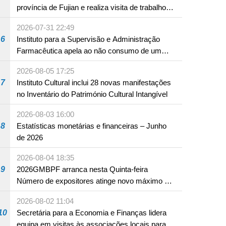
província de Fujian e realiza visita de trabalho
em Fuzhou
2026-07-31 22:49
6
Instituto para a Supervisão e Administração
Farmacêutica apela ao não consumo de um
produto com substâncias medicamentosas
2026-08-05 17:25
ocidentais
7
Instituto Cultural inclui 28 novas manifestações
no Inventário do Património Cultural Intangível
2026-08-03 16:00
8
Estatísticas monetárias e financeiras – Junho
de 2026
2026-08-04 18:35
9
2026GMBPF arranca nesta Quinta-feira
Número de expositores atinge novo máximo em
18 anos
2026-08-02 11:04
10
Secretária para a Economia e Finanças lidera
equipa em visitas às associações locais para