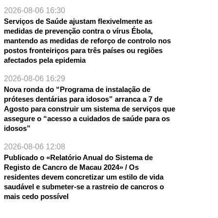
2026-08-06 16:30
Serviços de Saúde ajustam flexivelmente as
medidas de prevenção contra o vírus Ébola,
mantendo as medidas de reforço de controlo nos
postos fronteiriços para três países ou regiões
afectados pela epidemia
2026-08-06 16:29
Nova ronda do “Programa de instalação de
próteses dentárias para idosos” arranca a 7 de
Agosto para construir um sistema de serviços que
assegure o “acesso a cuidados de saúde para os
idosos”
2026-08-06 12:08
Publicado o «Relatório Anual do Sistema de
Registo de Cancro de Macau 2024» / Os
residentes devem concretizar um estilo de vida
saudável e submeter-se a rastreio de cancros o
mais cedo possível