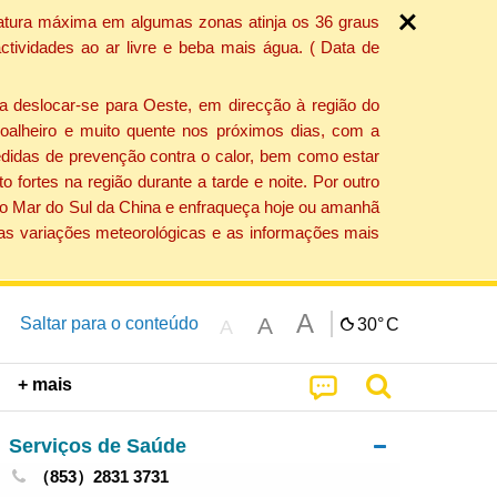
ratura máxima em algumas zonas atinja os 36 graus
tividades ao ar livre e beba mais água. ( Data de
a deslocar-se para Oeste, em direcção à região do
 soalheiro e muito quente nos próximos dias, com a
edidas de prevenção contra o calor, bem como estar
fortes na região durante a tarde e noite. Por outro
 do Mar do Sul da China e enfraqueça hoje ou amanhã
 as variações meteorológicas e as informações mais
A
A
Saltar para o conteúdo
30°
C
A
+ mais
Serviços de Saúde
（853）2831 3731