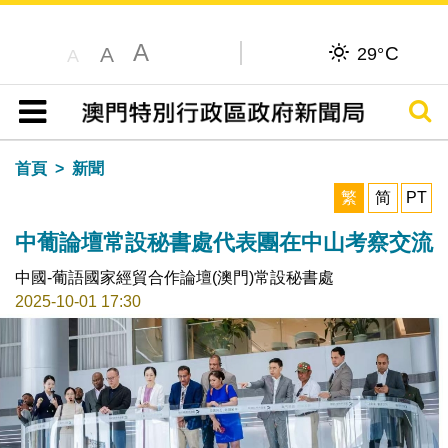
A
C
A
29°
A
搜尋
目錄
首頁
新聞
繁
简
PT
中葡論壇常設秘書處代表團在中山考察交流
中國-葡語國家經貿合作論壇(澳門)常設秘書處
2025-10-01 17:30