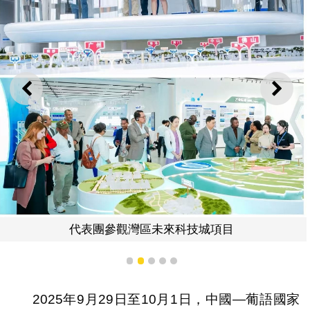
上一則
下一
代表團參觀灣區未來科技城項目
1
2
3
4
5
2025年9月29日至10月1日，中國—葡語國家