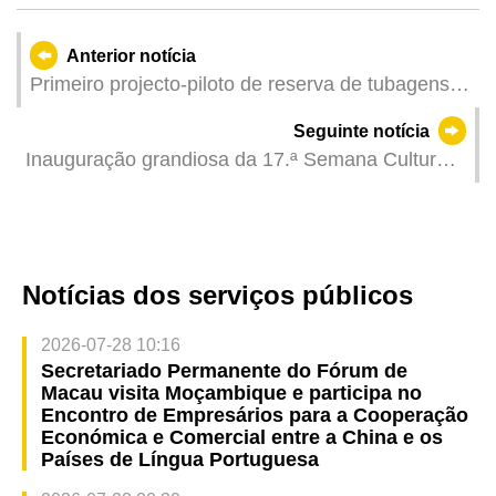
Anterior notícia
Primeiro projecto-piloto de reserva de tubagens
de ligação de Macau, com início previsto para
Seguinte notícia
após a semana dourada do Dia Nacional na Rua
Inauguração grandiosa da 17.ª Semana Cultural
dos Mercadores
da China e dos Países de Língua Portuguesa em
Zhongshan
Notícias dos serviços públicos
2026-07-28 10:16
Secretariado Permanente do Fórum de
Macau visita Moçambique e participa no
Encontro de Empresários para a Cooperação
Económica e Comercial entre a China e os
Países de Língua Portuguesa