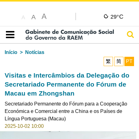
A
C
A
29°
A
Pesq
Índice
Início
Notícias
繁
简
PT
Visitas e Intercâmbios da Delegação do
Secretariado Permanente do Fórum de
Macau em Zhongshan
Secretariado Permanente do Fórum para a Cooperação
Económica e Comercial entre a China e os Países de
Língua Portuguesa (Macau)
2025-10-02 10:00