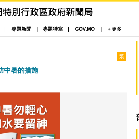
專題新聞
專題特寫
GOV.MO
+ 更多
繁
防中暑的措施