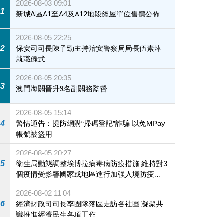
2026-08-03 09:01
1
新城A區A1至A4及A12地段經屋單位售價公佈
2026-08-05 22:25
2
保安司司長陳子勁主持治安警察局局長伍素萍
就職儀式
2026-08-05 20:35
3
澳門海關晉升9名副關務監督
2026-08-05 15:14
4
警情通告：提防網購“掃碼登記”詐騙 以免MPay
帳號被盜用
2026-08-05 20:27
5
衛生局動態調整埃博拉病毒病防疫措施 維持對3
個疫情受影響國家或地區進行加強入境防疫措
施
2026-08-02 11:04
6
經濟財政司司長率團隊落區走訪各社團 凝聚共
識推進經濟民生各項工作