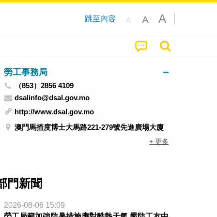
A
A
跳至內容
A
勞工事務局
（853）2856 4109
dsalinfo@dsal.gov.mo
http://www.dsal.gov.mo
澳門馬揸度博士大馬路221-279號先進廣場大廈
+ 更多
部門新聞
2026-08-06 15:09
勞工局籲加強防暑措施應對酷熱天氣 嚴防工友中