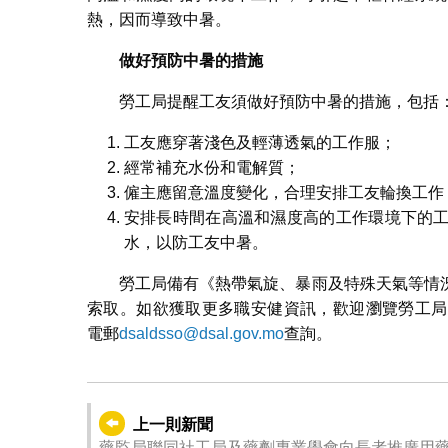
熱，因而導致中暑。
做好預防中暑的措施
勞工局提醒工友須做好預防中暑的措施，包括
工友應穿著淺色及輕薄透氣的工作服；
經常補充水份和電解質；
僱主應留意溫度變化，合理安排工友輪換工作
安排長時間在高溫和濕度高的工作環境下的
水，以防工友中暑。
勞工局備有《熱帶氣旋、暴雨及特殊天氣等情
索取。如欲獲取更多職安健資訊，歡迎瀏覽勞工局
電郵
dsaldsso@dsal.gov.mo
查詢。
上一則新聞
藥監局聯同社工局及藥劑專業學會向長者推廣用