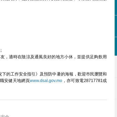
：
；
工友，適時在陰涼及通風良好的地方小休，並提供足夠飲用
況下的工作安全指引》及預防中暑的海報，歡迎巿民瀏覽和
職安健天地網頁
www.dsal.gov.mo
，亦可致電28717781或
藥安全