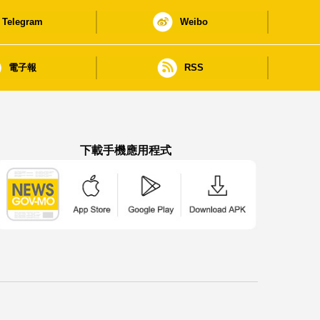
Telegram
Weibo
電子報
RSS
下載手機應用程式
澳門政府新聞 APP - App Store 下載
澳門政府新聞 APP - Google Pla
澳門政府新聞 APP -