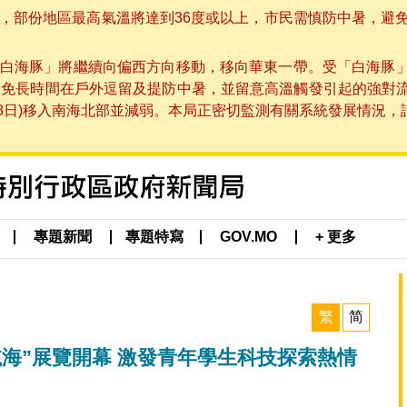
部份地區最高氣溫將達到36度或以上，市民需慎防中暑，避免在烈
白海豚」將繼續向偏西方向移動，移向華東一帶。受「白海豚
避免長時間在戶外逗留及提防中暑，並留意高溫觸發引起的強對
8日)移入南海北部並減弱。本局正密切監測有關系統發展情況，請市
專題新聞
專題特寫
GOV.MO
+ 更多
繁
简
海”展覽開幕 激發青年學生科技探索熱情