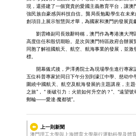
現，還搭建了一個寶貴的愛國主義教育平台，讓澳
強民族自豪感與科技自信。龔局長勉勵學生在未來
創項目上展示智慧與才華，為國家和澳門的發展貢
劉雲峰副司長致辭時稱，澳門作為粵港澳大灣
高度信任和殷切期盼。是次與澳門特區政府合辦展
同胞了解祖國航天、航空、航海事業的發展，並激
標。
開幕儀式後，尹澤勇院士為現場學生進行專家
五位科普專家於同日下午分別到濠江中學、慈幼中
圍繞中國航天、航空及航海發展的主題講座，主題包
之旅”， “ 衝破引力：火箭如何升空的？”、“遠望
郵輪——愛達‧魔都號”。
上一則新聞
澳門理工大學與上海體育大學舉行運動科學及體