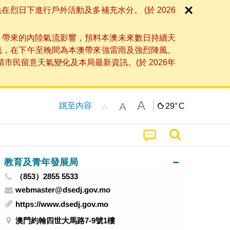
日下進行戶外活動及多補充水分。 (於 2026
」帶來的內陸氣流影響，預料本澳未來數日持續天
流，在下午至晚間為本澳帶來強雷雨及強烈陣風。
民留意天氣變化及本局最新資訊。(於 2026年
A
A
跳至內容
29°
C
A
教育及青年發展局
（853）2855 5533
webmaster@dsedj.gov.mo
https://www.dsedj.gov.mo
澳門約翰四世大馬路7-9號1樓