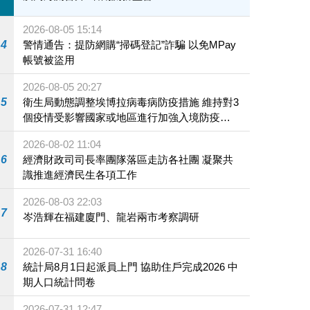
2026-08-05 15:14
4
警情通告：提防網購“掃碼登記”詐騙 以免MPay
帳號被盜用
2026-08-05 20:27
5
衛生局動態調整埃博拉病毒病防疫措施 維持對3
個疫情受影響國家或地區進行加強入境防疫措
施
2026-08-02 11:04
6
經濟財政司司長率團隊落區走訪各社團 凝聚共
識推進經濟民生各項工作
2026-08-03 22:03
7
岑浩輝在福建廈門、龍岩兩市考察調研
2026-07-31 16:40
8
統計局8月1日起派員上門 協助住戶完成2026 中
期人口統計問卷
2026-07-31 12:47