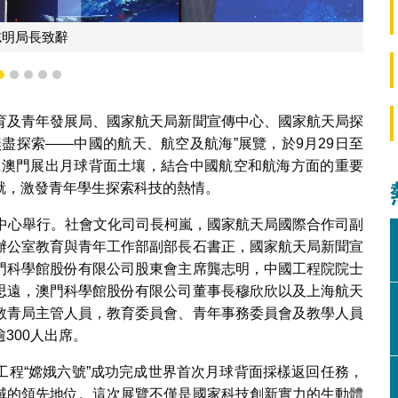
志明局長致辭
2
3
4
5
6
育及青年發展局、國家航天局新聞宣傳中心、國家航天局探
盡探索——中國的航天、航空及航海”展覽，於9月29日至
次在澳門展出月球背面土壤，結合中國航空和航海方面的重要
就，激發青年學生探索科技的熱情。
議中心舉行。社會文化司司長柯嵐，國家航天局國際合作司副
辦公室教育與青年工作部副部長石書正，國家航天局新聞宣
門科學館股份有限公司股東會主席龔志明，中國工程院院士
思遠，澳門科學館股份有限公司董事長穆欣欣以及上海航天
教青局主管人員，教育委員會、青年事務委員會及教學人員
300人出席。
工程“嫦娥六號”成功完成世界首次月球背面採樣返回任務，
域的領先地位。這次展覽不僅是國家科技創新實力的生動體