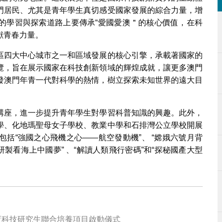
門居民、尤其是青年學生真切感受國家發展的綜合力量，增
的學習與探索道路上要傳承“愛國愛澳＂的核心價值，在科
獻青春力量。
區四大中心城市之一和區域發展的核心引擎，承載著國家的
覽，旨在展示國家在科技創新領域的輝煌成就，讓更多澳門
發澳門年青一代對科學的熱情，樹立探索未知世界的遠大目
講座，進一步提升青年學生對學習科普知識的興趣。此外，
學、化地瑪聖母女子學校、教業中學和石排灣公立學校開展
括“強國之心飛機之心——航空發動機”、 “嫦娥六號月背
號研製看海上中國夢” 、“解讀人類飛行密碼”和“探秘國產大型
育科技研究生聯合培養項目啟動儀式