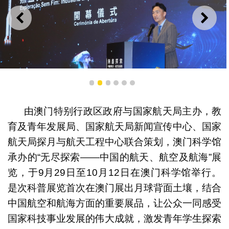
上一则
下一
1
2
3
4
5
6
龚志明局长致辞
由澳门特别行政区政府与国家航天局主办，教
育及青年发展局、国家航天局新闻宣传中心、国家
航天局探月与航天工程中心联合策划，澳门科学馆
承办的“无尽探索——中国的航天、航空及航海”展
览，于9月29日至10月12日在澳门科学馆举行。
是次科普展览首次在澳门展出月球背面土壤，结合
中国航空和航海方面的重要展品，让公众一同感受
国家科技事业发展的伟大成就，激发青年学生探索