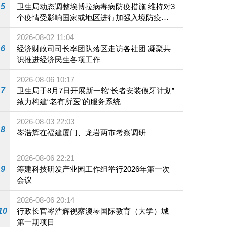
5
卫生局动态调整埃博拉病毒病防疫措施 维持对3
个疫情受影响国家或地区进行加强入境防疫措
施
2026-08-02 11:04
6
经济财政司司长率团队落区走访各社团 凝聚共
识推进经济民生各项工作
2026-08-06 10:17
7
卫生局于8月7日开展新一轮“长者安装假牙计划”
致力构建“老有所医”的服务系统
2026-08-03 22:03
8
岑浩辉在福建厦门、龙岩两市考察调研
2026-08-06 22:21
9
筹建科技研发产业园工作组举行2026年第一次
会议
2026-08-06 20:14
10
行政长官岑浩辉视察澳琴国际教育（大学）城
第一期项目