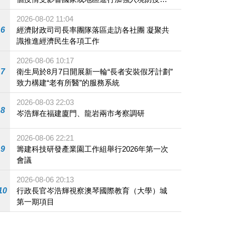
施
2026-08-02 11:04
6
經濟財政司司長率團隊落區走訪各社團 凝聚共
識推進經濟民生各項工作
2026-08-06 10:17
7
衛生局於8月7日開展新一輪“長者安裝假牙計劃”
致力構建“老有所醫”的服務系統
2026-08-03 22:03
8
岑浩輝在福建廈門、龍岩兩市考察調研
2026-08-06 22:21
9
籌建科技研發產業園工作組舉行2026年第一次
會議
2026-08-06 20:13
10
行政長官岑浩輝視察澳琴國際教育（大學）城
第一期項目