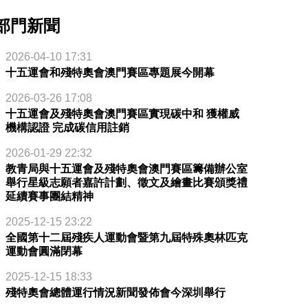
部門新聞
2026-04-10 17:31
十五運會和殘特奧會澳門賽區專題展今開幕
2026-03-26 17:08
十五運會及殘特奧會澳門賽區實現碳中和 獲權威
機構認證 完成碳信用註銷
2026-01-29 22:32
教青局與十五運會及殘特奧會澳門賽區籌備辦公室
舉行星級志願者嘉許計劃、徵文及繪畫比賽頒獎禮
延續賽事團結精神
2025-12-15 23:22
全國第十二屆殘疾人運動會暨第九屆特殊奧林匹克
運動會圓滿閉幕
2025-12-15 18:33
殘特奧會總體運行情況新聞發佈會今深圳舉行