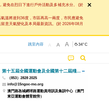
，避免在烈日下進行戶外活動及多補充水分。 (於
高氣溫將達到36度，市區再高一兩度，市民應避免
天氣變化及本局最新資訊。(於 2026年08月
A
A
跳至內容
34°
C
A
第十五屆全國運動會及全國第十二屆殘疾人運動會暨第九屆特殊奧林匹克運動會澳門賽區籌備辦公室
（853）2828 2025
info@15ngoc-mo.org
澳門路氹城網球路運動員培訓及集訓中心（澳門
東亞運動會體育館旁）