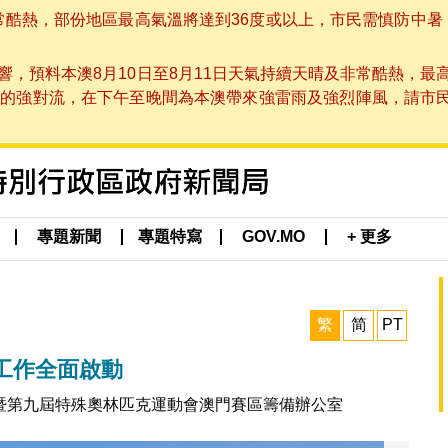
非常酷熱，部份地區最高氣溫將達到36度或以上，市民需慎防中暑
，預料本澳8月10日至8月11日天氣持續天晴及非常酷熱，最
強對流，在下午至晚間為本澳帶來強雷雨及強烈陣風，請市民留意
專題新聞
專題特寫
GOV.MO
+ 更多
繁
简
PT
工作全面啟動
暨第九屆特殊奧林匹克運動會澳門賽區籌備辦公室