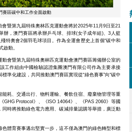
門賽區碳中和工作全面啟動
暨第九屆特殊奧林匹克運動會將於2025年11月9日至21
合舉辦，澳門賽區將承辦乒乓球、排球(女子成年組)、3人籃
以及殘特奧會2個羽毛球項目。作為全運會歷史上首個“碳中和
式啟動。
運動會暨第九屆特殊奧林匹克運動會澳門賽區籌備辦公室的
該工作組由中國檢驗認證集團澳門有限公司作為主要承接
標準化建設，共同推動澳門賽區實現從“綠色賽事”向“碳中
館能耗、交通出行、物料運輸、餐飲住宿、廢棄物管理等重
rotocol》、《ISO 14064》、《PAS 2060》等國
，同時將推動綠色電力應用、碳減排量認購等舉措，廣泛動
綠色體育賽事邁出堅實一步，這不僅為澳門的綠色轉型和標