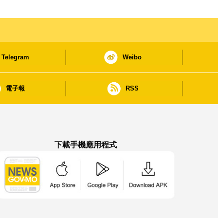
Telegram
Weibo
電子報
RSS
下載手機應用程式
澳門政府新聞 APP - App Store 下載
澳門政府新聞 APP - Google Pla
澳門政府新聞 APP -