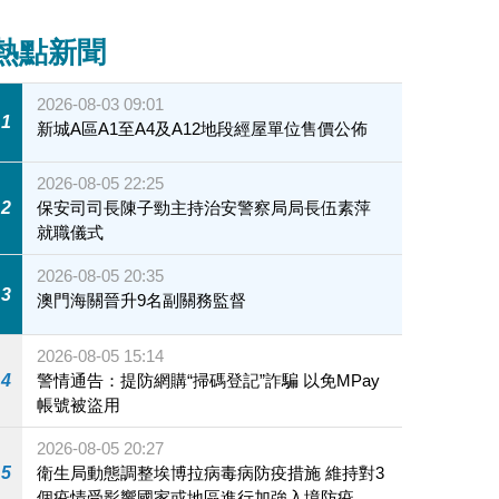
熱點新聞
2026-08-03 09:01
1
新城A區A1至A4及A12地段經屋單位售價公佈
2026-08-05 22:25
2
保安司司長陳子勁主持治安警察局局長伍素萍
就職儀式
2026-08-05 20:35
3
澳門海關晉升9名副關務監督
2026-08-05 15:14
4
警情通告：提防網購“掃碼登記”詐騙 以免MPay
帳號被盜用
2026-08-05 20:27
5
衛生局動態調整埃博拉病毒病防疫措施 維持對3
個疫情受影響國家或地區進行加強入境防疫措