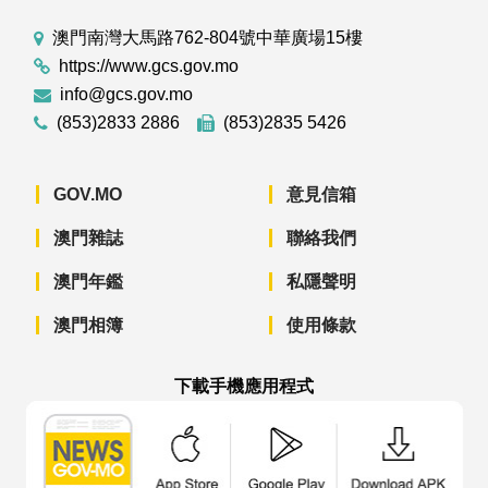
澳門南灣大馬路762-804號中華廣場15樓
https://www.gcs.gov.mo
info@gcs.gov.mo
(853)2833 2886
(853)2835 5426
GOV.MO
意見信箱
澳門雜誌
聯絡我們
澳門年鑑
私隱聲明
澳門相簿
使用條款
下載手機應用程式
澳門政府新聞 APP - App Store 下載
澳門政府新聞 APP - Googl
澳門政府新聞 