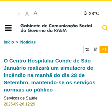
A
C
A
28°
A
Pesq
Índice
Início
Notícias
繁
简
PT
O Centro Hospitalar Conde de São
Januário realizará um simulacro de
incêndio na manhã do dia 28 de
Setembro, mantendo-se os serviços
normais ao público
Serviços de Saúde
2025-09-26 12:29