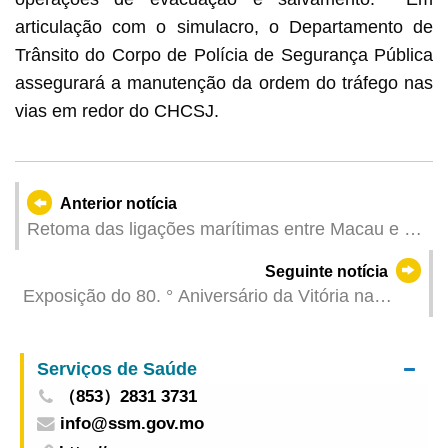
articulação com o simulacro, o Departamento de
Trânsito do Corpo de Polícia de Segurança Pública
assegurará a manutenção da ordem do tráfego nas
vias em redor do CHCSJ.
Anterior notícia
Retoma das ligações marítimas entre Macau e o
Interior da China
Seguinte notícia
Exposição do 80. ° Aniversário da Vitória na
Guerra de Resistência do Povo Chinês contra a
Agressão Japonesa e na Guerra Mundial
Serviços de Saúde
Antifascista encerra com sucesso
（853）2831 3731
info@ssm.gov.mo