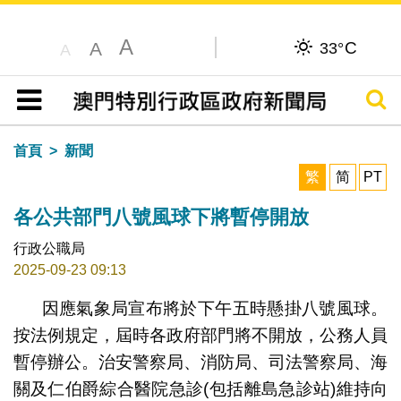
A
C
A
33°
A
搜尋
目錄
首頁
新聞
繁
简
PT
各公共部門八號風球下將暫停開放
行政公職局
2025-09-23 09:13
因應氣象局宣布將於下午五時懸掛八號風球。
按法例規定，屆時各政府部門將不開放，公務人員
暫停辦公。治安警察局、消防局、司法警察局、海
關及仁伯爵綜合醫院急診(包括離島急診站)維持向