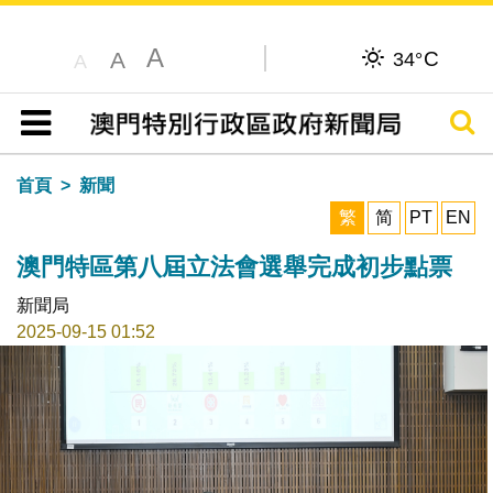
A
C
A
34°
A
搜尋
目錄
首頁
新聞
繁
简
PT
EN
澳門特區第八屆立法會選舉完成初步點票
新聞局
2025-09-15 01:52