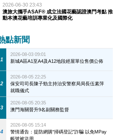
2026-06-30 23:43
澳旅大攜手ASAF® 成立法國花藝認證澳門考點 推
動本澳花藝培訓專業化及國際化
熱點新聞
2026-08-03 09:01
1
新城A區A1至A4及A12地段經屋單位售價公佈
2026-08-05 22:25
2
保安司司長陳子勁主持治安警察局局長伍素萍
就職儀式
2026-08-05 20:35
3
澳門海關晉升9名副關務監督
2026-08-05 15:14
4
警情通告：提防網購“掃碼登記”詐騙 以免MPay
帳號被盜用