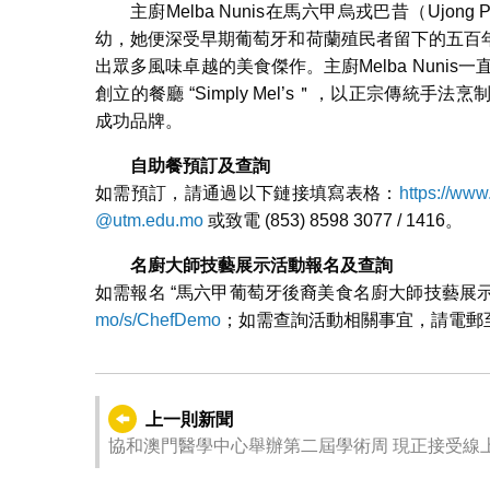
主廚Melba Nunis在馬六甲烏戎巴昔（Ujong
幼，她便深受早期葡萄牙和荷蘭殖民者留下的五百
出眾多風味卓越的美食傑作。主廚Melba Nuni
創立的餐廳 “Simply Mel’s＂，以正宗傳
成功品牌。
自助餐預訂及查詢
如需預訂，請通過以下鏈接填寫表格：
https://www
@utm.edu.mo
或致電 (853) 8598 3077 / 1416。
名廚大師技藝展示活動報名及查詢
如需報名 “馬六甲葡萄牙後裔美食名廚大師技藝展
mo/s/ChefDemo
；如需查詢活動相關事宜，請電郵
上一則新聞
協和澳門醫學中心舉辦第二屆學術周 現正接受線