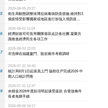
2026-08-05 20:27
5
衛生局動態調整埃博拉病毒病防疫措施 維持對3
個疫情受影響國家或地區進行加強入境防疫措
施
2026-08-02 11:04
6
經濟財政司司長率團隊落區走訪各社團 凝聚共
識推進經濟民生各項工作
2026-08-03 22:03
7
岑浩輝在福建廈門、龍岩兩市考察調研
2026-07-31 16:40
8
統計局8月1日起派員上門 協助住戶完成2026 中
期人口統計問卷
2026-07-31 12:47
9
央積金2026年度款項明起接受提款 合發放條件
長者免辦手續
2026-08-06 10:17