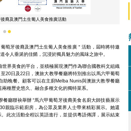
牙後裔及澳門土生葡人美食推廣活動
1
2
馬六甲葡萄牙後裔及澳門土生葡人美食推廣＂活動，屆時將特邀
嘗一道道令人垂涎的佳餚，沉浸於獨具魅力的風味之旅中。
驗世界美食的平台，並積極展現澳門作為聯合國教科文組織
7日至20日及22日，澳旅大教學餐廳將特別推出以馬六甲葡萄
晚餐。顧客可以在主廚Melba Nunis與澳旅大教學餐廳
這兩種歷史悠久、融合多種文化的獨特菜系。
學餐廳聯袂舉辦 “馬六甲葡萄牙後裔美食名廚大師技藝展示
00至16:30親臨示範廚房，為公眾及業界人士帶來精彩展示。她還
展示。此次活動全程以英語進行，並提供粵語傳譯，展示結束