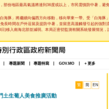
部份地區最高氣溫將達到36度或以上，市民需慎防中暑，避免在烈
白海豚」將繼續向偏西方向移動，移向華東一帶。受「白海豚
避免長時間在戶外逗留及提防中暑，並留意高溫觸發引起的強對
8日)移入南海北部並減弱。本局正密切監測有關系統發展情況，請市
專題新聞
專題特寫
GOV.MO
+ 更多
繁
简
EN
門土生葡人美食推廣活動