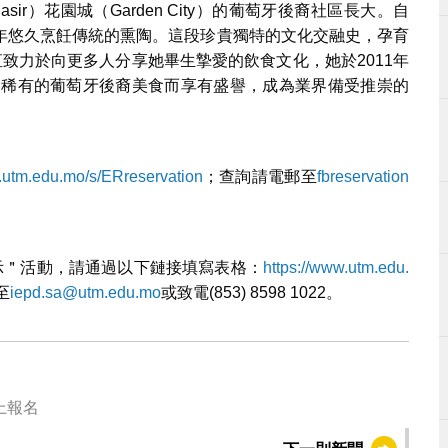
 Pasir）花園城（Garden City）的葡萄牙後裔社區長大。自
年悠久烹飪傳統的熏陶。這段珍貴獨特的文化交融史，孕育
s一直致力於向更多人分享她畢生摯愛的飲食文化，她於2011年
統手法烹制稀有的葡萄牙後裔美食而享有盛譽，成為業界備受推崇的
.utm.edu.mo/s/ERreservation
；查詢請電郵至
fbreservation
示＂活動，請通過以下鏈接填寫表格：
https://www.utm.edu.
至
iepd.sa@utm.edu.mo
或致電(853) 8598 1022。
上報名