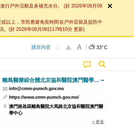
外活動及多補充水分。 (於 2026年08月08
度或以上，市民應避免長時間在戶外逗留及提防中
026年08月08日17時10分 更新)
A
A
跳至內容
33°
C
A
離島醫療綜合體北京協和醫院澳門醫學中心
info@cmm-pumch.gov.mo
https://www.cmm-pumch.gov.mo/
澳門路氹區離島醫院大馬路北京協和醫院澳門醫
學中心
+ 更多