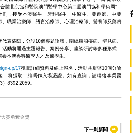
療綜合體北京協和醫院澳門醫學中心第二屆澳門協和學術周”，
計劃，接受本澳醫生、牙科醫生、中醫生、藥劑師、中藥
師、職業治療師、語言治療師、心理治療師、營養師及藥房
者代表蒞臨，分設10個專題論壇，圍繞胰腺疾病、罕見病、
。活動將通過主題報告、案例分享、座談研討等多種形式，
培養本澳專科醫學人才及醫學生。
sign-up/17
獲取詳細資料及線上報名，活動共舉辦10個分論
功後，將獲取二維碼作入場憑證。如有查詢，請聯絡李冀醫
）8392 2059。
新大賽勇奪金獎
下一則新聞