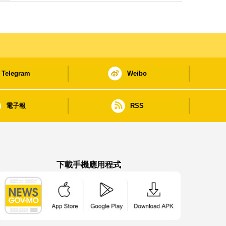
Telegram
Weibo
電子報
RSS
下載手機應用程式
澳門政府新聞 APP - App Store 下載
澳門政府新聞 APP - Google Pla
澳門政府新聞 APP -