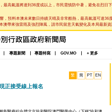
高氣溫將達到36度或以上，市民需慎防中暑，避免在烈日下進行戶
響，預料本澳未來數日持續天晴及非常酷熱，最高氣溫可達36
帶來強雷雨及強烈陣風，請市民留意天氣變化及本局最新資訊。(於 2
專題新聞
專題特寫
GOV.MO
+ 更多
繁
简
PT
EN
 現正接受線上報名
離島醫療綜合體北京協和醫院澳門醫學中心（下稱“協和澳