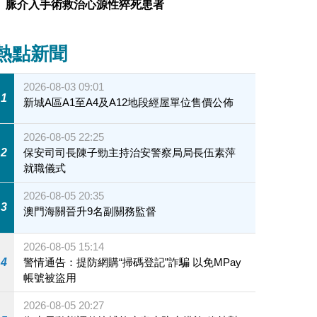
脈介入手術救治心源性猝死患者
熱點新聞
2026-08-03 09:01
1
新城A區A1至A4及A12地段經屋單位售價公佈
2026-08-05 22:25
2
保安司司長陳子勁主持治安警察局局長伍素萍
就職儀式
2026-08-05 20:35
3
澳門海關晉升9名副關務監督
2026-08-05 15:14
4
警情通告：提防網購“掃碼登記”詐騙 以免MPay
帳號被盜用
2026-08-05 20:27