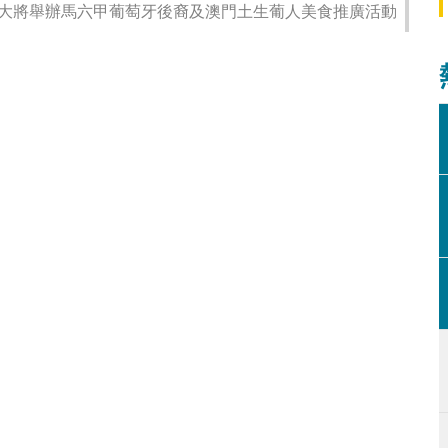
大將舉辦馬六甲葡萄牙後裔及澳門土生葡人美食推廣活動