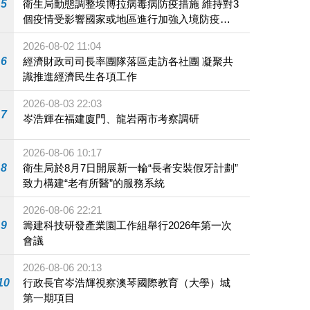
5
衛生局動態調整埃博拉病毒病防疫措施 維持對3
個疫情受影響國家或地區進行加強入境防疫措
施
2026-08-02 11:04
6
經濟財政司司長率團隊落區走訪各社團 凝聚共
識推進經濟民生各項工作
2026-08-03 22:03
7
岑浩輝在福建廈門、龍岩兩市考察調研
2026-08-06 10:17
8
衛生局於8月7日開展新一輪“長者安裝假牙計劃”
致力構建“老有所醫”的服務系統
2026-08-06 22:21
9
籌建科技研發產業園工作組舉行2026年第一次
會議
2026-08-06 20:13
10
行政長官岑浩輝視察澳琴國際教育（大學）城
第一期項目