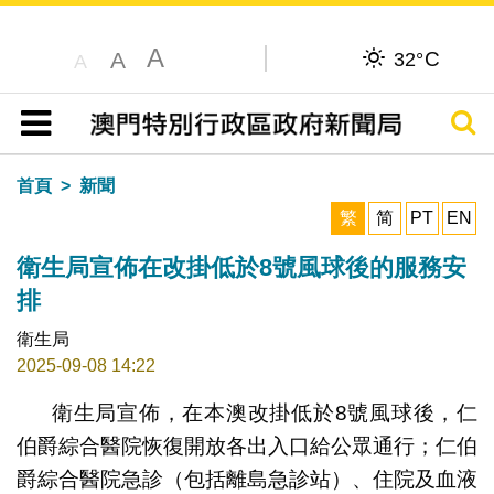
A
C
A
32°
A
搜尋
目錄
首頁
新聞
繁
简
PT
EN
衛生局宣佈在改掛低於8號風球後的服務安
排
衛生局
2025-09-08 14:22
衛生局宣佈，在本澳改掛低於8號風球後，仁
伯爵綜合醫院恢復開放各出入口給公眾通行；仁伯
爵綜合醫院急診（包括離島急診站）、住院及血液