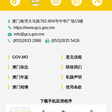
澳门南湾大马路762-804号中华广场15楼
https://www.gcs.gov.mo
info@gcs.gov.mo
(853)2833 2886
(853)2835 5426
GOV.MO
意见信箱
澳门杂志
联络我们
澳门年鉴
私隐声明
澳门相簿
使用条款
下载手机应用程序
澳门政府新闻 APP - App Store 下载
澳门政府新闻 APP - Googl
澳门政府新闻 