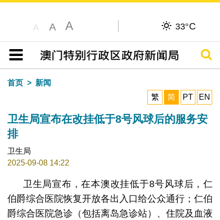
A
C
A
33°
A
搜寻
目录
首页
新闻
繁
简
PT
EN
卫生局宣布在改挂低于8号风球后的服务安
排
卫生局
2025-09-08 14:22
卫生局宣布，在本澳改挂低于8号风球后，仁
伯爵综合医院恢复开放各出入口给公众通行；仁伯
爵综合医院急诊（包括离岛急诊站）、住院及血液