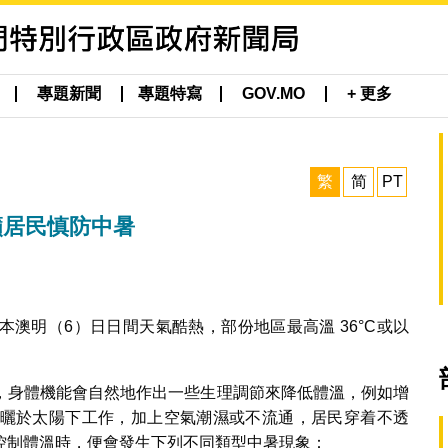
專題新聞
專題特寫
GOV.MO
+ 更多
繁
简
PT
籲居民慎防中暑
澳明（6）日日間天氣酷熱，部份地區最高溫 36°C或以
，身體機能會自然地作出一些生理調節來降低體溫，例如增
曬於太陽下工作，加上空氣潮濕或不流通，居民穿着不透
控制體溫時，便會發生下列不同類型中暑現象：