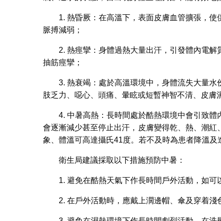
1. 熱昏厥：在高溫下，表面皮膚血管擴張，
脈搏減弱；
2. 熱痙攣：身體過熱大量出汗，引發體內電
抽筋痙攣；
3. 熱衰竭：處於高溫環境中，身體流失大量
肢乏力、噁心、頭痛、暈眩或短暫神智不清、皮膚
4. 中暑高熱：長時間處於酷熱環境中會引致
會逐漸減少甚至停止出汗，皮膚變得乾、熱、潮紅
象、體溫可高達攝氏41度。若不及時為患者降溫及
衛生局建議採取以下措施預防中暑：
1. 避免在酷熱天氣下作長時間戶外活動，如
2. 在戶外活動時，應戴上濶邊帽、傘及穿着
3. 避免在濕熱環境下作長時間劇烈活動，在