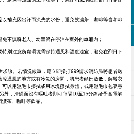
飲品以補充因出汗而流失的水份，避免飲濃茶、咖啡等含咖啡
應避免不慎將老人、幼童留在停泊在室外的車廂內；
等要特別注意所處環境需保持通風和溫度適宜，避免在烈日下
生求診。若情況嚴重，應立即撥打999請求消防局將患者送
陰涼通風的地方或有冷氣的房間，將患者頭部放低，解鬆衣
，可以用濕毛巾擦拭或用冰塊擦拭身體，或用濕毛巾包裹患
另外，清醒而沒有嘔吐者則可每隔10至15分鐘給予含電解
因濃茶、咖啡等飲品。