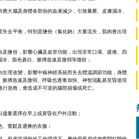
使供應大腦及身體各部份的血液減少，引致暈厥、皮膚濕冷、
解質失去平衡，特別是鹽份（氯化鈉）大量流失，肌肉會出現
水份及鹽份，影響心臟及血管功能，出現非常口渴、疲倦、四
濕冷、面色蒼白、脈搏急速及微弱等徵狀；
體內生理改變，影響中樞神經系統而失去體溫調節功能，身體
、脈搏急速及微弱、呼吸也逐漸加快、神智混亂甚至昏迷現
進行急救，會造成不可逆的腦部損傷或死亡。
可以儘量選擇在早上或黃昏在戶外活動；
淺色、寬鬆及通爽的衣服；
洗熨、廚房等濕熱的工作環境下，應使用風扇或把窗門打開使