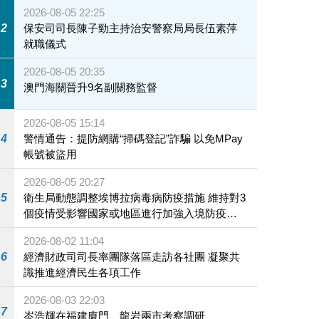
2026-08-05 22:25
2
保安司司長陳子勁主持治安警察局局長伍素萍
就職儀式
2026-08-05 20:35
3
澳門海關晉升9名副關務監督
2026-08-05 15:14
4
警情通告：提防網購“掃碼登記”詐騙 以免MPay
帳號被盜用
2026-08-05 20:27
5
衛生局動態調整埃博拉病毒病防疫措施 維持對3
個疫情受影響國家或地區進行加強入境防疫措
施
2026-08-02 11:04
6
經濟財政司司長率團隊落區走訪各社團 凝聚共
識推進經濟民生各項工作
2026-08-03 22:03
7
岑浩輝在福建廈門、龍岩兩市考察調研