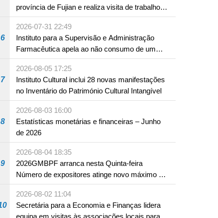
província de Fujian e realiza visita de trabalho
em Fuzhou
2026-07-31 22:49
6
Instituto para a Supervisão e Administração
Farmacêutica apela ao não consumo de um
produto com substâncias medicamentosas
2026-08-05 17:25
ocidentais
7
Instituto Cultural inclui 28 novas manifestações
no Inventário do Património Cultural Intangível
2026-08-03 16:00
8
Estatísticas monetárias e financeiras – Junho
de 2026
2026-08-04 18:35
9
2026GMBPF arranca nesta Quinta-feira
Número de expositores atinge novo máximo em
18 anos
2026-08-02 11:04
10
Secretária para a Economia e Finanças lidera
equipa em visitas às associações locais para