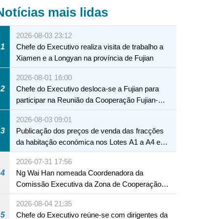
Notícias mais lidas
2026-08-03 23:12
1
Chefe do Executivo realiza visita de trabalho a
Xiamen e a Longyan na província de Fujian
2026-08-01 16:00
2
Chefe do Executivo desloca-se a Fujian para
participar na Reunião da Cooperação Fujian-
Macau
2026-08-03 09:01
3
Publicação dos preços de venda das fracções
da habitação económica nos Lotes A1 a A4 e
A12 da Zona A dos Novos Aterros
2026-07-31 17:56
4
Ng Wai Han nomeada Coordenadora da
Comissão Executiva da Zona de Cooperação
Aprofundada entre Guangdong e Macau em
2026-08-04 21:35
Hengqin
5
Chefe do Executivo reúne-se com dirigentes da