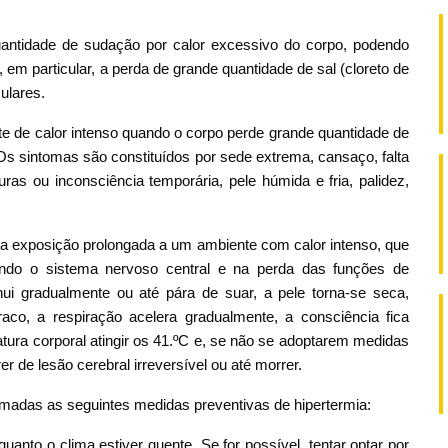
quantidade de sudação por calor excessivo do corpo, podendo
o, em particular, a perda de grande quantidade de sal (cloreto de
ulares.
e de calor intenso quando o corpo perde grande quantidade de
 Os sintomas são constituídos por sede extrema, cansaço, falta
as ou inconsciência temporária, pele húmida e fria, palidez,
a exposição prolongada a um ambiente com calor intenso, que
ctando o sistema nervoso central e na perda das funções de
ui gradualmente ou até pára de suar, a pele torna-se seca,
aco, a respiração acelera gradualmente, a consciência fica
tura corporal atingir os 41.ºC e, se não se adoptarem medidas
r de lesão cerebral irreversível ou até morrer.
das as seguintes medidas preventivas de hipertermia:
quanto o clima estiver quente. Se for possível, tentar optar por