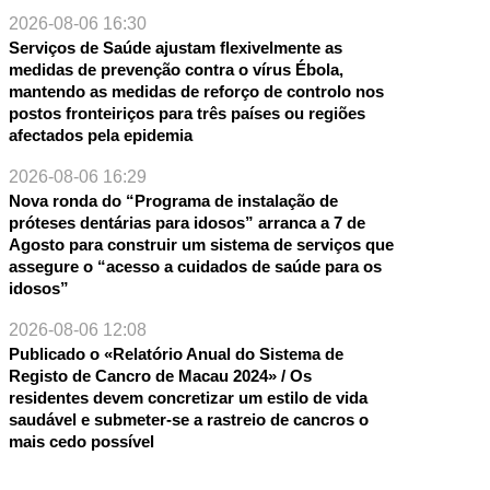
2026-08-06 16:30
Serviços de Saúde ajustam flexivelmente as
medidas de prevenção contra o vírus Ébola,
mantendo as medidas de reforço de controlo nos
postos fronteiriços para três países ou regiões
afectados pela epidemia
2026-08-06 16:29
Nova ronda do “Programa de instalação de
próteses dentárias para idosos” arranca a 7 de
Agosto para construir um sistema de serviços que
assegure o “acesso a cuidados de saúde para os
idosos”
2026-08-06 12:08
Publicado o «Relatório Anual do Sistema de
Registo de Cancro de Macau 2024» / Os
residentes devem concretizar um estilo de vida
saudável e submeter-se a rastreio de cancros o
mais cedo possível