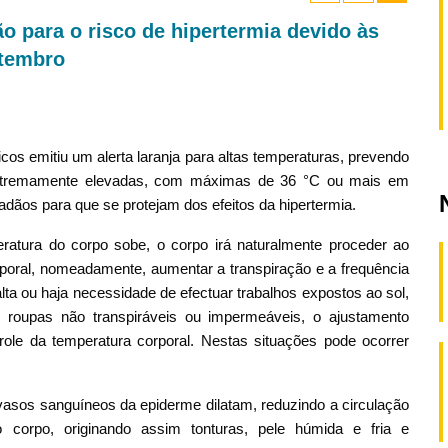
o para o risco de hipertermia devido às
etembro
os emitiu um alerta laranja para altas temperaturas, prevendo
extremamente elevadas, com máximas de 36 °C ou mais em
ãos para que se protejam dos efeitos da hipertermia.
ratura do corpo sobe, o corpo irá naturalmente proceder ao
orporal, nomeadamente, aumentar a transpiração e a frequência
alta ou haja necessidade de efectuar trabalhos expostos ao sol,
e roupas não transpiráveis ou impermeáveis, o ajustamento
role da temperatura corporal. Nestas situações pode ocorrer
 vasos sanguíneos da epiderme dilatam, reduzindo a circulação
 corpo, originando assim tonturas, pele húmida e fria e