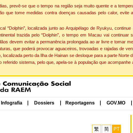
dias, prevê-se que o tempo na região seja muito quente e a tempe
ão que tome medidas contra doenças causadas pelo calor, evite ac
 “Dolphin”, localizada junto ao Arquipélago de Ryukyu, continue 
ntinental trazida pelo “Dolphin”, o tempo em Macau vai continuar
dãos devem evitar a permanência prolongada ao ar livre e tomar m
ras, que poderá provocar aguaceiros, trovoadas e rajadas de vento 
, localizada perto da Ilha de Hainan se desloque para a parte Norte
o referido sistema, pelo que, apela-se à população que acompanhe
Infografia
Dossiers
Reportagens
GOV.MO
繁
简
PT