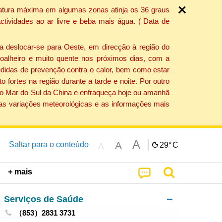
ratura máxima em algumas zonas atinja os 36 graus
tividades ao ar livre e beba mais água. ( Data de
a deslocar-se para Oeste, em direcção à região do
 soalheiro e muito quente nos próximos dias, com a
edidas de prevenção contra o calor, bem como estar
fortes na região durante a tarde e noite. Por outro
 do Mar do Sul da China e enfraqueça hoje ou amanhã
 as variações meteorológicas e as informações mais
A
A
Saltar para o conteúdo
29°
C
A
+ mais
Serviços de Saúde
（853）2831 3731