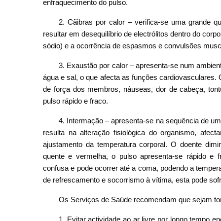
enfraquecimento do pulso.
2. Cãibras por calor – verifica-se uma grande 
resultar em desequilíbrio de electrólitos dentro do corp
sódio) e a ocorrência de espasmos e convulsões musc
3. Exaustão por calor – apresenta-se num ambient
água e sal, o que afecta as funções cardiovasculares.
de força dos membros, náuseas, dor de cabeça, tontur
pulso rápido e fraco.
4. Intermação – apresenta-se na sequência de um
resulta na alteração fisiológica do organismo, afe
ajustamento da temperatura corporal. O doente dimin
quente e vermelha, o pulso apresenta-se rápido e fr
confusa e pode ocorrer até a coma, podendo a tempera
de refrescamento e socorrismo à vítima, esta pode sofre
Os Serviços de Saúde recomendam que sejam toma
1. Evitar actividade ao ar livre por longo tempo en