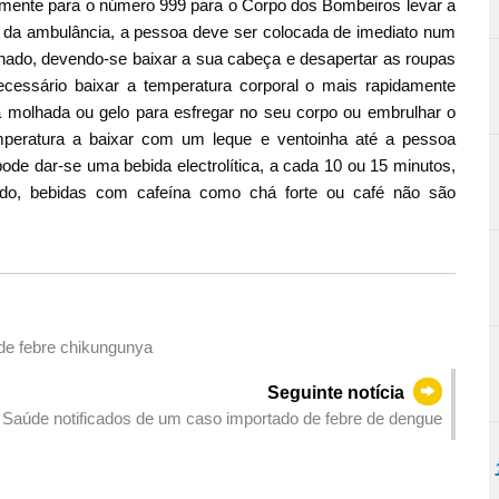
atamente para o número 999 para o Corpo dos Bombeiros levar a
a da ambulância, a pessoa deve ser colocada de imediato num
ionado, devendo-se baixar a sua cabeça e desapertar as roupas
ecessário baixar a temperatura corporal o mais rapidamente
lha molhada ou gelo para esfregar no seu corpo ou embrulhar o
mperatura a baixar com um leque e ventoinha até a pessoa
ode dar-se uma bebida electrolítica, a cada 10 ou 15 minutos,
do, bebidas com cafeína como chá forte ou café não são
 de febre chikungunya
Seguinte notícia
 Saúde notificados de um caso importado de febre de dengue