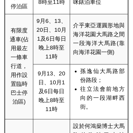
8時至11時
咪錶泊車位
停泊區
9月6、13、
介乎東亞運圓形地與
20日、10月
有限度
海洋花園大馬路之間
1及6日每日
通車(佔
一段海洋大馬路(靠
晚上8時至
用最左
向海洋花園一側)
11時
一條車
行道，
孫逸仙大馬路部
9月13、20
用作設
份路段；
日、10月1
置臨時
往立法會前地方
及6日每日
巴士停
向的一段湖畔西
晚上8時至
泊區)
街。
11時
設於何鴻燊博士大馬