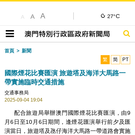
A
C
A
27°
A
搜尋
目錄
首頁
新聞
繁
简
PT
國際煙花比賽匯演 旅遊塔及海洋大馬路一
帶實施臨時交通措施
交通事務局
2025-09-04 19:04
配合旅遊局舉辦澳門國際煙花比賽匯演，由9
月6日至10月6日期間，逢煙花匯演舉行前夕及匯
演當日，旅遊塔及氹仔海洋大馬路一帶道路會實施