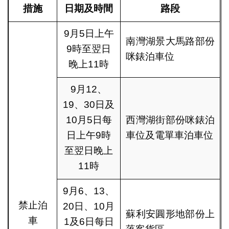
措施
日期
及
時間
路段
9月5日上午
南灣湖景大馬路部份
9時至翌日
咪錶泊車位
晚上11時
9月12、
19、30日及
10月5日每
西灣湖街部份咪錶泊
日上午9時
車位及電單車泊車位
至翌日晚上
11時
9月6、13、
禁止泊
20日、10月
蘇利安圓形地部份上
車
1及6日每日