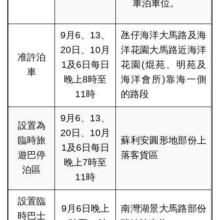
車泊車位。
9月6、13、
氹仔海洋大馬路及海
20日、10月
洋花園大馬路近海洋
准許泊
1及6日每日
花園(焜苑、明苑及
車
晚上8時至
海洋會所)靠海一側
11時
的路段
9月6、13、
設置為
20日、10月
臨時旅
蘇利安圓形地部份上
1及6日每日
遊巴停
落客貨區
晚上7時至
泊區
11時
設置臨
9月6日晚上
南灣湖景大馬路部份
時巴士