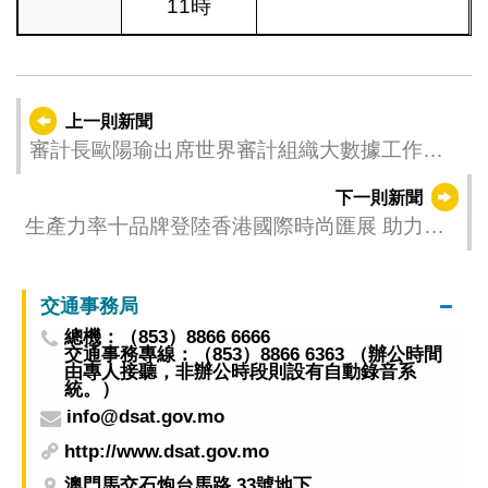
11時
上一則新聞
審計長歐陽瑜出席世界審計組織大數據工作組
第九次會議
下一則新聞
生產力率十品牌登陸香港國際時尚匯展 助力澳
門設計走向國際
交通事務局
總機：（853）8866 6666
交通事務專線：（853）8866 6363 （辦公時間
由專人接聽，非辦公時段則設有自動錄音系
統。）
info@dsat.gov.mo
http://www.dsat.gov.mo
澳門馬交石炮台馬路 33號地下