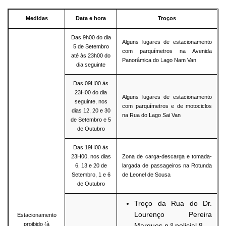
Medidas
Data e hora
Troços
Das 9h00 do dia
Alguns lugares de estacionamento
5 de Setembro
com parquímetros na Avenida
até às 23h00 do
Panorâmica do Lago Nam Van
dia seguinte
Das 09H00 às
23H00 do dia
Alguns lugares de estacionamento
seguinte, nos
com parquímetros e de motociclos
dias 12, 20 e 30
na Rua do Lago Sai Van
de Setembro e 5
de Outubro
Das 19H00 às
23H00, nos dias
Zona de carga-descarga e tomada-
6, 13 e 20 de
largada de passageiros na Rotunda
Setembro, 1 e 6
de Leonel de Sousa
de Outubro
Troço da Rua do Dr.
Lourenço Pereira
Estacionamento
proibido (à
Marques n.º policial 8