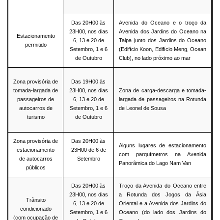
Das 20H00 às
Avenida do Oceano e o troço da
23H00, nos dias
Avenida dos Jardins do Oceano na
Estacionamento
6, 13 e 20 de
Taipa junto dos Jardins do Oceano
permitido
Setembro, 1 e 6
(Edifício Koon, Edifício Meng, Ocean
de Outubro
Club), no lado próximo ao mar
Zona provisória de
Das 19H00 às
tomada-largada de
23H00, nos dias
Zona de carga-descarga e tomada-
passageiros de
6, 13 e 20 de
largada de passageiros na Rotunda
autocarros de
Setembro, 1 e 6
de Leonel de Sousa
turismo
de Outubro
Zona provisória de
Das 20H00 às
Alguns lugares de estacionamento
estacionamento
23H00 de 6 de
com parquímetros na Avenida
de autocarros
Setembro
Panorâmica do Lago Nam Van
públicos
Das 20H00 às
Troço da Avenida do Oceano entre
23H00, nos dias
a Rotunda dos Jogos da Ásia
Trânsito
6, 13 e 20 de
Oriental e a Avenida dos Jardins do
condicionado
Setembro, 1 e 6
Oceano (do lado dos Jardins do
(com ocupação de