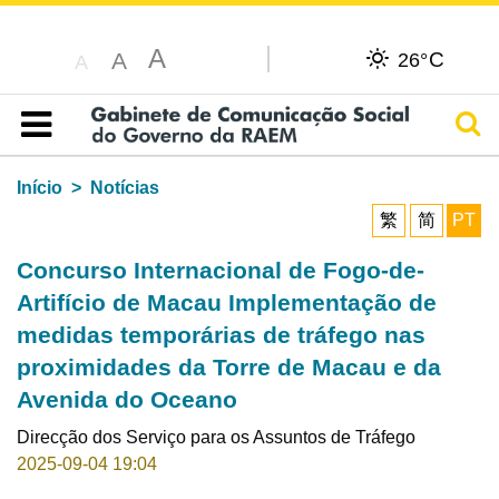
A
C
A
26°
A
Pesq
Índice
Início
Notícias
繁
简
PT
Concurso Internacional de Fogo-de-
Artifício de Macau Implementação de
medidas temporárias de tráfego nas
proximidades da Torre de Macau e da
Avenida do Oceano
Direcção dos Serviço para os Assuntos de Tráfego
2025-09-04 19:04