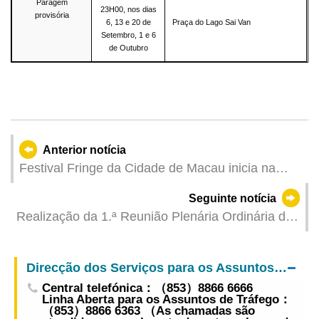
Paragem
23H00, nos dias
provisória
6, 13 e 20 de
Praça do Lago Sai Van
Setembro, 1 e 6
de Outubro
Anterior notícia
Festival Fringe da Cidade de Macau inicia na
Sexta-feira Surpresas no Palco Urbano
Seguinte notícia
Realização da 1.ª Reunião Plenária Ordinária de
2025 da Comissão para o Desenvolvimento de
Convenções e Exposições
Direcção dos Serviços para os Assuntos de Tráfego
Central telefónica：（853）8866 6666
Linha Aberta para os Assuntos de Tráfego：
（853）8866 6363 （As chamadas são