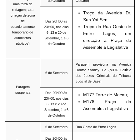
de Outubro
Oceano)
uma faixa de
rodagem para
Troço da Avenida Dr.
criação de zona
Sun Yat Sen
de
Das 20H00 às
Troço da Rua Oeste de
estacionamento
23H00, nos dias
temporário de
6, 13 e 20 de
Entre Lagos, em
autocarros
Setembro, 1 e 6
direcção à Praça da
públicos)
de Outubro
Assembleia Legislativa
Paragem provisória na Avenida
Doutor Stanley Ho (M176 Edifício
6 de Setembro
dos Juízos Criminais do Tribunal
Judicial de Base)
Paragem
suspensa
Das 20H00 às
M177 Torre de Macau;
23H00, nos dias
M178 Praça da
6, 13 e 20 de
Assembleia Legislativa
Setembro, 1 e 6
de Outubro
6 de Setembro
Rua Oeste de Entre Lagos
Das 20H00 às