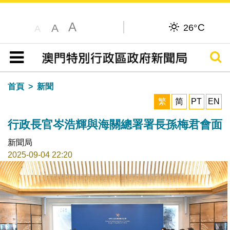
A
C
A
26°
A
搜尋
目錄
首頁
新聞
繁
简
PT
EN
行政長官岑浩輝與海關總署署長孫梅君會面
新聞局
2025-09-04 22:20