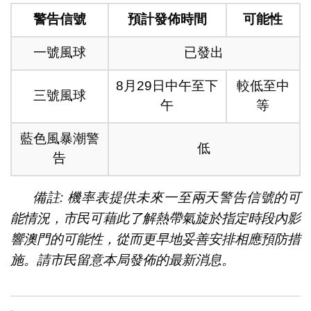
警告信號
預計發佈時間
可能性
一號風球
已發出
8月29日中午至下
較低至中
三號風球
午
等
藍色風暴潮警
低
告
備註: 機率表提供未來一至兩天警告信號的可
能情況，市民可藉此了解熱帶氣旋於指定時段內影
響澳門的可能性，從而更早地妥善安排相應預防措
施。請市民留意本局發佈的最新消息。