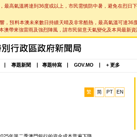
高氣溫將達到36度或以上，市民需慎防中暑，避免在烈日下進行戶
響，預料本澳未來數日持續天晴及非常酷熱，最高氣溫可達36
帶來強雷雨及強烈陣風，請市民留意天氣變化及本局最新資訊。(於 2
專題新聞
專題特寫
GOV.MO
+ 更多
繁
简
PT
EN
2025年第二季澳門銀行的資金成本普遍下降。