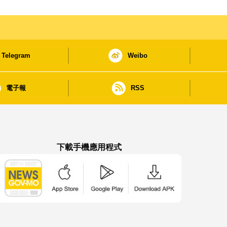
Telegram
Weibo
電子報
RSS
下載手機應用程式
澳門政府新聞 APP - App Store 下載
澳門政府新聞 APP - Google Pla
澳門政府新聞 APP -