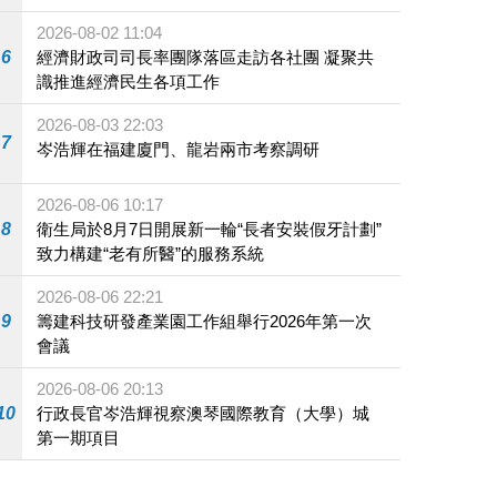
施
2026-08-02 11:04
6
經濟財政司司長率團隊落區走訪各社團 凝聚共
識推進經濟民生各項工作
2026-08-03 22:03
7
岑浩輝在福建廈門、龍岩兩市考察調研
2026-08-06 10:17
8
衛生局於8月7日開展新一輪“長者安裝假牙計劃”
致力構建“老有所醫”的服務系統
2026-08-06 22:21
9
籌建科技研發產業園工作組舉行2026年第一次
會議
2026-08-06 20:13
10
行政長官岑浩輝視察澳琴國際教育（大學）城
第一期項目