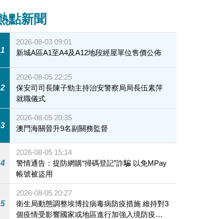
熱點新聞
2026-08-03 09:01
1
新城A區A1至A4及A12地段經屋單位售價公佈
2026-08-05 22:25
2
保安司司長陳子勁主持治安警察局局長伍素萍
就職儀式
2026-08-05 20:35
3
澳門海關晉升9名副關務監督
2026-08-05 15:14
4
警情通告：提防網購“掃碼登記”詐騙 以免MPay
帳號被盜用
2026-08-05 20:27
5
衛生局動態調整埃博拉病毒病防疫措施 維持對3
個疫情受影響國家或地區進行加強入境防疫措