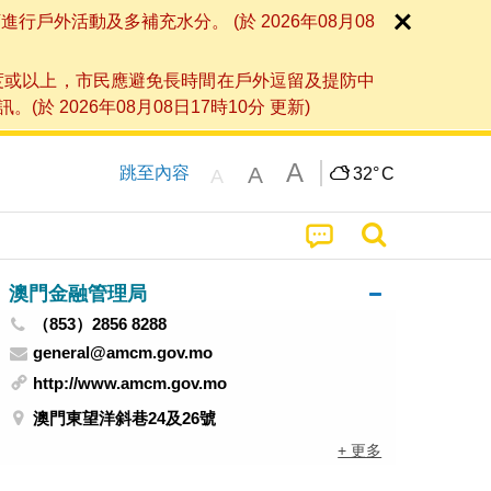
外活動及多補充水分。 (於 2026年08月08
度或以上，市民應避免長時間在戶外逗留及提防中
026年08月08日17時10分 更新)
A
A
跳至內容
32°
C
A
澳門金融管理局
（853）2856 8288
general@amcm.gov.mo
http://www.amcm.gov.mo
澳門東望洋斜巷24及26號
+ 更多