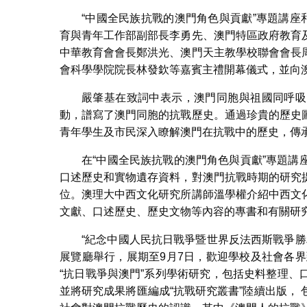
“中國全民族抗戰的澳門角色與貢獻”專題講座
育與青年工作部副部長李勇先、澳門特區政府教育
中華教育會會長鄭洪光、澳門天主教學校聯會會長
會科學學院院長林發欽等嘉賓主禮開幕儀式，並向
嚴肇基在致詞中表示，澳門同胞與祖國同呼吸
動，譜寫了澳門同胞的抗戰歷史。通過珍貴的歷史
青年學生及市民深入瞭解澳門在抗戰中的歷史，傳
在“中國全民族抗戰的澳門角色與貢獻”專題
口述歷史和實物遺存資料，對澳門抗戰時期的研究
位。澳理大中西文化研究所講師溫學權介紹中西文
文獻、口述歷史、歷史文物等內容的專書和有關研
“紀念中國人民抗日戰爭暨世界反法西斯戰爭勝
展覽廳舉行，展期至9月7日，歡迎學校及社會各界
“抗日戰爭與澳門”系列學術研究，包括史料整理
並將研究成果將匯編成“抗戰研究叢書”陸續出版，