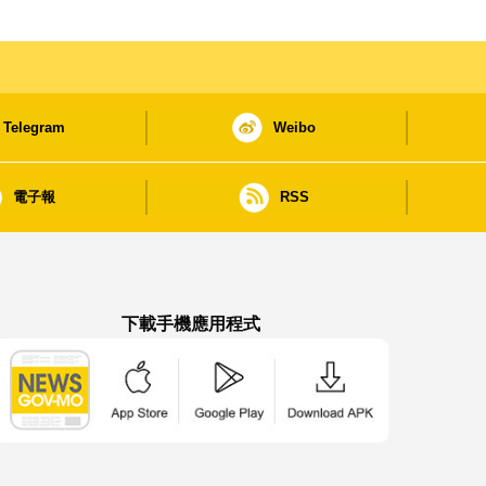
Telegram
Weibo
電子報
RSS
下載手機應用程式
澳門政府新聞 APP - App Store 下載
澳門政府新聞 APP - Google Pla
澳門政府新聞 APP -