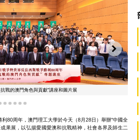
下一則
族抗戰的澳門角色與貢獻”講座和圖片展
3
4
5
6
7
8
利80周年，澳門理工大學於今天（8月28日）舉辦“中國全
研成果展，以弘揚愛國愛澳和抗戰精神，社會各界及師生二