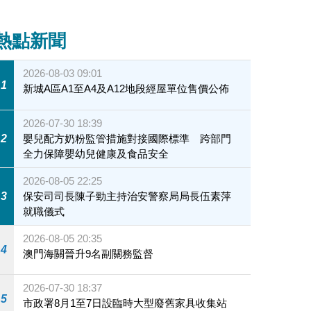
熱點新聞
2026-08-03 09:01
1
新城A區A1至A4及A12地段經屋單位售價公佈
2026-07-30 18:39
2
嬰兒配方奶粉監管措施對接國際標準 跨部門
全力保障嬰幼兒健康及食品安全
2026-08-05 22:25
3
保安司司長陳子勁主持治安警察局局長伍素萍
就職儀式
2026-08-05 20:35
4
澳門海關晉升9名副關務監督
2026-07-30 18:37
5
市政署8月1至7日設臨時大型廢舊家具收集站