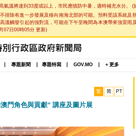
將達到33度或以上，市民應慎防中暑，適時補充水分。 (於 202
不排除有進一步發展及移向南海北部的可能。預料受該系統及
高溫觸發引起的強對流，可能在下午至晚間為本澳帶來強雷雨
07日00時05分 更新)
專題新聞
專題特寫
GOV.MO
+ 更多
繁
简
PT
澳門角色與貢獻” 講座及圖片展