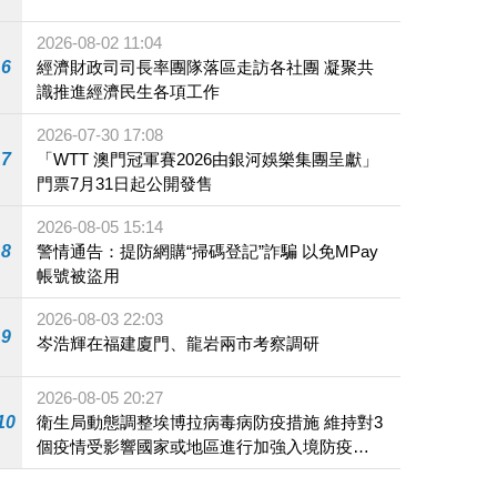
2026-08-02 11:04
6
經濟財政司司長率團隊落區走訪各社團 凝聚共
識推進經濟民生各項工作
2026-07-30 17:08
7
「WTT 澳門冠軍賽2026由銀河娛樂集團呈獻」
門票7月31日起公開發售
2026-08-05 15:14
8
警情通告：提防網購“掃碼登記”詐騙 以免MPay
帳號被盜用
2026-08-03 22:03
9
岑浩輝在福建廈門、龍岩兩市考察調研
2026-08-05 20:27
10
衛生局動態調整埃博拉病毒病防疫措施 維持對3
個疫情受影響國家或地區進行加強入境防疫措
施