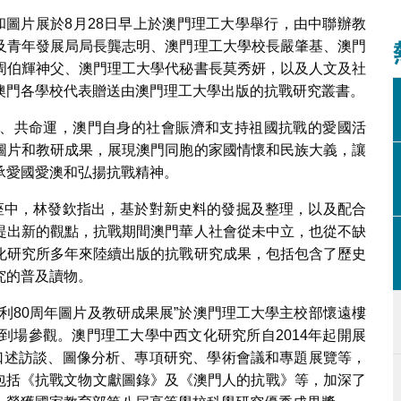
和圖片展於8月28日早上於澳門理工大學舉行，由中聯辦教
及青年發展局局長龔志明、澳門理工大學校長嚴肇基、澳門
周伯輝神父、澳門理工大學代秘書長莫秀妍，以及人文及社
澳門各學校代表贈送由澳門理工大學出版的抗戰研究叢書。
、共命運，澳門自身的社會賑濟和支持祖國抗戰的愛國活
圖片和教研成果，展現澳門同胞的家國情懷和民族大義，讓
承愛國愛澳和弘揚抗戰精神。
講座中，林發欽指出，基於對新史料的發掘及整理，以及配合
提出新的觀點，抗戰期間澳門華人社會從未中立，也從不缺
化研究所多年來陸續出版的抗戰研究成果，包括包含了歷史
究的普及讀物。
利80周年圖片及教研成果展”於澳門理工大學主校部懷遠樓
到場參觀。澳門理工大學中西文化研究所自2014年起開展
、口述訪談、圖像分析、專項研究、學術會議和專題展覽等，
 包括《抗戰文物文獻圖錄》及《澳門人的抗戰》等，加深了