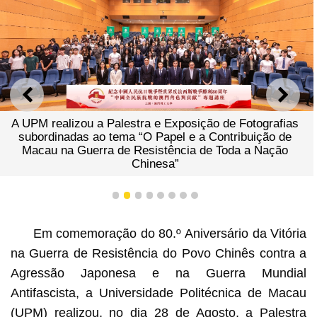
ANTERIOR
SEGU
A UPM realizou a Palestra e Exposição de Fotografias
subordinadas ao tema “O Papel e a Contribuição de
Macau na Guerra de Resistência de Toda a Nação
Chinesa”
1
2
3
4
5
6
7
8
Em comemoração do 80.º Aniversário da Vitória
na Guerra de Resistência do Povo Chinês contra a
Agressão Japonesa e na Guerra Mundial
Antifascista, a Universidade Politécnica de Macau
(UPM) realizou, no dia 28 de Agosto, a Palestra