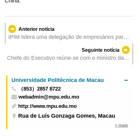
China.
Anterior notícia
IPIM lidera uma delegação de empresários para
exploração de oportunidades na “Semana de
Seguinte notícia
Macau em Wuhan • Hubei”
Chefe do Executivo reúne-se com o ministro da
Indústria e Tecnologia de Informação
Universidade Politécnica de Macau
（853）2857 8722
webadmin@mpu.edu.mo
http://www.mpu.edu.mo
Rua de Luís Gonzaga Gomes, Macau
+ mais