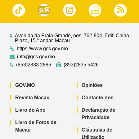
Avenida da Praia Grande, nos. 762-804, Edif. China
Plaza, 15.º andar, Macau
https://www.gcs.gov.mo
info@gcs.gov.mo
(853)2833 2886
(853)2835 5426
GOV.MO
Opiniões
Revista Macau
Contacte-nos
Livro do Ano
Declaração de
Privacidade
Livro de Fotos de
Macau
Cláusulas de
Utilização