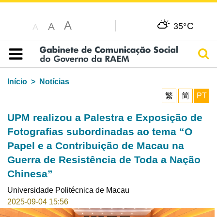
A
C
A
35°
A
Pesq
Índice
Início
Notícias
繁
简
PT
UPM realizou a Palestra e Exposição de
Fotografias subordinadas ao tema “O
Papel e a Contribuição de Macau na
Guerra de Resistência de Toda a Nação
Chinesa”
Universidade Politécnica de Macau
2025-09-04 15:56