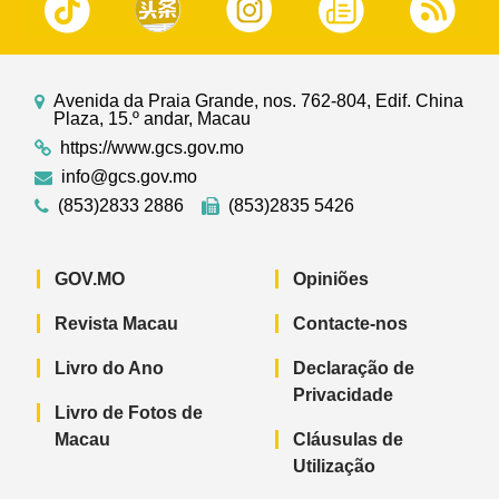
Avenida da Praia Grande, nos. 762-804, Edif. China
Plaza, 15.º andar, Macau
https://www.gcs.gov.mo
info@gcs.gov.mo
(853)2833 2886
(853)2835 5426
GOV.MO
Opiniões
Revista Macau
Contacte-nos
Livro do Ano
Declaração de
Privacidade
Livro de Fotos de
Macau
Cláusulas de
Utilização