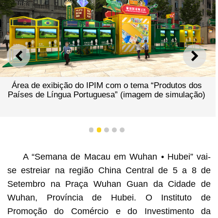
ANTERIOR
SEGU
Área de exibição do IPIM com o tema “Produtos dos
Países de Língua Portuguesa” (imagem de simulação)
1
2
3
4
5
A “Semana de Macau em Wuhan • Hubei” vai-
se estreiar na região China Central de 5 a 8 de
Setembro na Praça Wuhan Guan da Cidade de
Wuhan, Província de Hubei. O Instituto de
Promoção do Comércio e do Investimento da