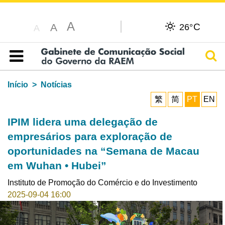
A
C
A
26°
A
Pesq
Índice
Início
Notícias
繁
简
PT
EN
IPIM lidera uma delegação de
empresários para exploração de
oportunidades na “Semana de Macau
em Wuhan • Hubei”
Instituto de Promoção do Comércio e do Investimento
2025-09-04 16:00